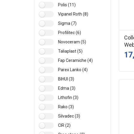
Polis (11)
Vipanel Roth (8)
Sigma (7)
Profilitec (6)
Col
Novoceram (5)
Web
Taliaplast (5)
17
Fap Ceramiche (4)
Parex Lanko (4)
BIHUI (3)
Edma (3)
Lithofin (3)
Rako (3)
Silvadec (3)
CIR (2)