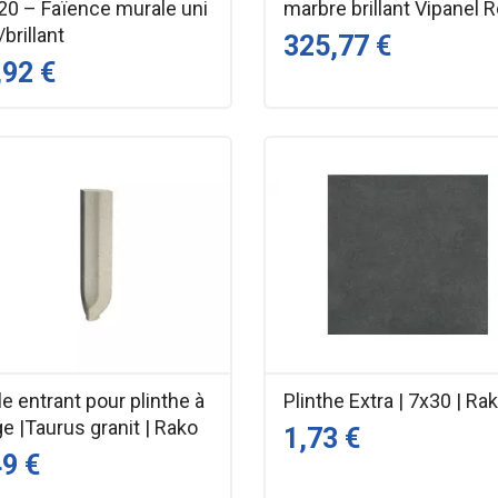
20 – Faïence murale uni
marbre brillant Vipanel 
brillant
325,77 €
,92 €
e entrant pour plinthe à
Plinthe Extra | 7x30 | Ra
e |Taurus granit | Rako
1,73 €
49 €