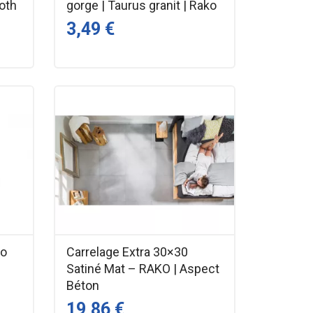
Roth
gorge | Taurus granit | Rako
3,49 €
ko
Carrelage Extra 30×30
Satiné Mat – RAKO | Aspect
Béton
19,86 €