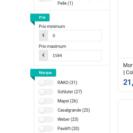
Pelle (1)
Prix
Prix minimum
€
Prix maximum
€
Mort
| Co
Marque
21
RAKO (31)
Schluter (27)
Mapei (26)
Casalgrande (25)
Weber (23)
Pavilift (20)