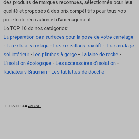
des produits de marques reconnues, sélectionnés pour leur
FAQ : Primer G Mapei
qualité et proposés à des prix compétitifs pour tous vos
projets de rénovation et d’aménagement.
Le Primer G doit-il être dilué ?
Le TOP 10 de nos catégories:
Selon le support :
La préparation des surfaces pour la pose de votre carrelage
Pur : surfaces très absorbantes
-
La colle à carrelage
-
Les croisillons pavilift
-
Le carrelage
Dilution 1:1 à l’eau : supports normaux
sol intérieur
-
Les plinthes à gorge
-
La laine de roche
-
Toujours vérifier la fiche technique.
L'isolation écologique
-
Les accessoires d'isolation
-
Quel est le temps de séchage avant recouvrement ?
Radiateurs Brugman
-
Les tablettes de douche
Le produit sèche en 1 à 2 heures. Le support doit être sec,
transparent et non collant avant application du produit
suivant.
Peut-on l’utiliser sur des supports non absorbants ?
Non. Pour les supports non absorbants, il faut utiliser un
primaire spécifique (type primaire multi-supports).
Peut-on l’appliquer avant un ragréage ?
Oui, c’est même l’un de ses usages principaux : il optimise