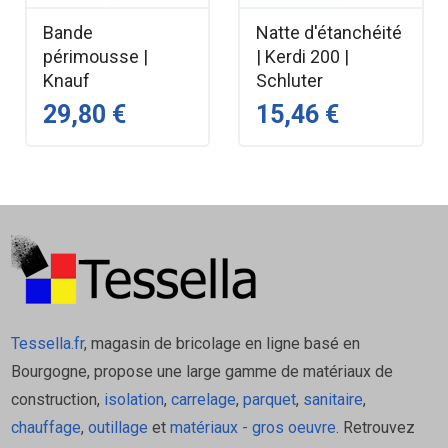
Plaques de plâtre
Enduits traditionnels
Bande
Natte d'étanchéité
périmousse |
| Kerdi 200 |
Bétons poreux
Knauf
Schluter
Travaux concernés
29,80 €
15,46 €
Préparation avant ragréage
Pose de colle à carrelage
Application d’enduits muraux ou sols
Pourquoi choisir Primer G Mapei
?
Tessella.fr
, magasin de bricolage en ligne basé en
Ce primaire est une solution fiable et polyvalente pour
Bourgogne, propose une large gamme de matériaux de
garantir une surface propre, stable et durable avant tout
construction,
isolation
,
carrelage
,
parquet
,
sanitaire
,
travail de finition. Idéal pour les chantiers neufs comme
chauffage
,
outillage
et
matériaux - gros oeuvre
. Retrouvez
pour la rénovation.