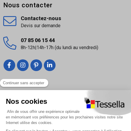
Nous contacter
l’accroche du ragréage et améliore l’uniformité du
résultat.
Contactez-nous
Est-il adapté à une utilisation extérieure ?
Devis sur demande
Non, le Primer G est destiné uniquement aux applications
intérieures.
07 85 06 15 44
8h-12h|14h-17h (du lundi au vendredi)
Comment l’appliquer correctement ?
Sur un support propre, sec et dépoussiéré. Étaler
uniformément avec un rouleau ou une brosse, puis
laisser sécher complètement avant recouvrement.
Documentation:
Liens utiles
Nous contacter
Fiche technique
Foire Aux Questions
Fiche de sécurité (FDS)
À propos
Retrouvez tous les produits de la marque MAPEI en
Paiement sécurisé
cliquant
ICI