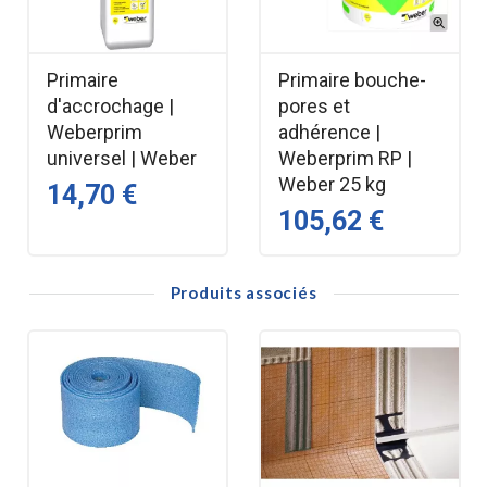
ancrage des produits de finition.
Régulation de la porosité: Limite l’absorption
Primaire
Primaire bouche-
des supports, réduit la consommation de
d'accrochage |
pores et
matériaux et uniformise la surface.
Weberprim
adhérence |
Application facile: S’applique au rouleau, à la
universel | Weber
Weberprim RP |
brosse ou au pulvérisateur selon les besoins
Weber 25 kg
14,70 €
du chantier.
105,62 €
Séchage rapide: Temps de séchage
généralement compris entre 1 et 2 heures
Produits associés
pour une progression fluide du travail.
Domaines d’application
Supports compatibles
Chapes et mortiers à base de ciment