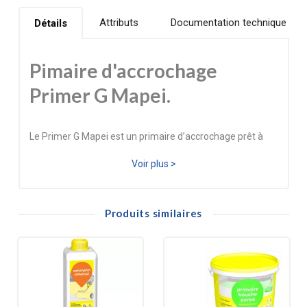
Attributs
Documentation technique
Détails
Pimaire d'accrochage
Primer G Mapei.
Le Primer G Mapei est un primaire d’accrochage prêt à
l’emploi destiné aux supports intérieurs absorbants. Il
Voir plus >
améliore l’adhérence, régule la porosité et garantit une
préparation optimale avant l’application de ragréages,
Produits similaires
colles à carrelage ou enduits.
Avantages du Primer G
Adhérence améliorée: Formule à base de
résines synthétiques assurant un excellent