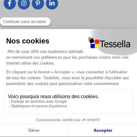
Liens utiles
Nous contacter
Foire Aux Questions
À propos
Paiement sécurisé
Livraison | Retour client
Nos tutos
Connexion / Inscription
2018 - 2026 © Tessella, Tous droits réservés
CGV
|
Mentions légales
|
Plan du site