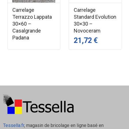
Carrelage
Carrelage
Terrazzo Lappata
Standard Evolution
30×60 –
30×30 –
Casalgrande
Novoceram
Padana
21,72 €
Tessella.fr
, magasin de bricolage en ligne basé en