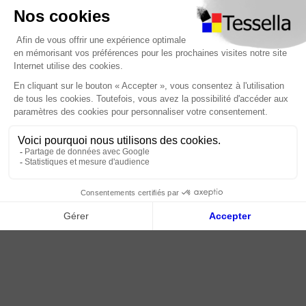
Nous contacter
Foire Aux Questions
À propos
Paiement sécurisé
Livraison | Retour client
Nos tutos
Connexion / Inscription
2018 - 2026 © Tessella, Tous droits réservés
CGV
|
Mentions légales
|
Plan du site