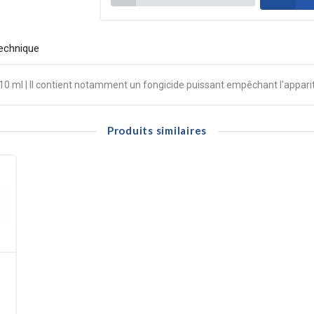
echnique
10 ml | Il contient notamment un fongicide puissant empêchant l'apparit
Produits similaires