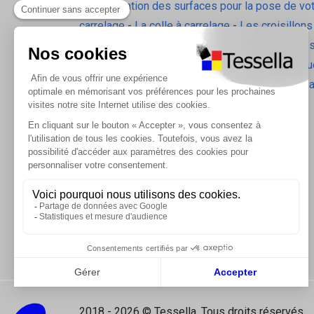
La préparation des surfaces pour la pose de vo
carrelage
-
La colle à carrelage
-
Les croisillons
pavilift
-
Le carrelage sol intérieur
-
Les plinthes
gorge
-
La laine de roche
-
L'isolation écologiqu
Les accessoires d'isolation
-
Radiateurs Brugm
Les tablettes de douche
2018 - 2026 © Tessella, Tous droits réservés