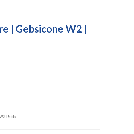
tre | Gebsicone W2 |
 W2 | GEB