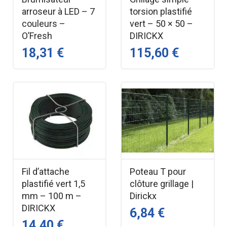
arroseur à LED – 7
torsion plastifié
couleurs –
vert – 50 × 50 –
O’Fresh
DIRICKX
18,31 €
115,60 €
Fil d’attache
Poteau T pour
plastifié vert 1,5
clôture grillage |
mm – 100 m –
Dirickx
DIRICKX
6,84 €
14,40 €