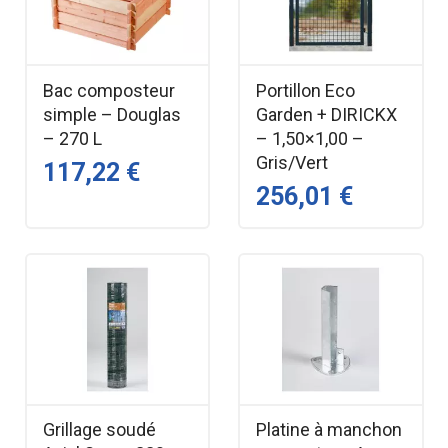
Bac composteur
Portillon Eco
simple – Douglas
Garden + DIRICKX
– 270 L
– 1,50×1,00 –
Gris/Vert
117,22 €
256,01 €
Grillage soudé
Platine à manchon