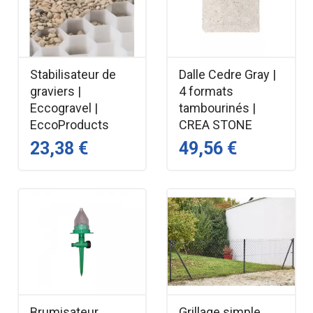
Stabilisateur de
Dalle Cedre Gray |
graviers |
4 formats
Eccogravel |
tambourinés |
EccoProducts
CREA STONE
23,38 €
49,56 €
Brumisateur
Grillage simple