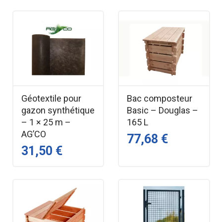
Géotextile pour
Bac composteur
gazon synthétique
Basic – Douglas –
– 1 × 25 m –
165 L
AG’CO
77,68 €
31,50 €