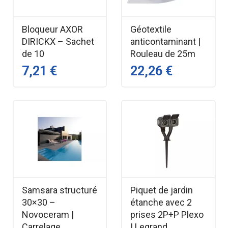
Bloqueur AXOR
Géotextile
DIRICKX – Sachet
anticontaminant |
de 10
Rouleau de 25m
7,21 €
22,26 €
Samsara structuré
Piquet de jardin
30×30 –
étanche avec 2
Novoceram |
prises 2P+P Plexo
Carrelage
| Legrand