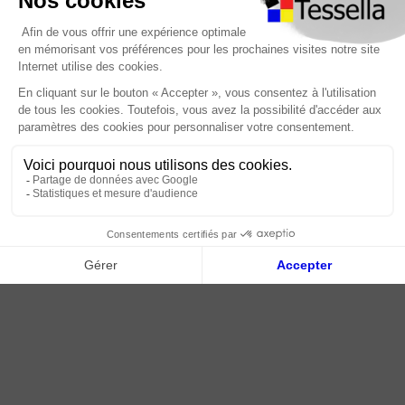
Foire Aux Questions
À propos
Paiement sécurisé
Livraison | Retour client
Nos tutos
Connexion / Inscription
2018 - 2026 © Tessella, Tous droits réservés
CGV
|
Mentions légales
|
Plan du site