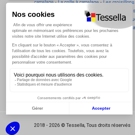
carrelage
-
La colle à carrelage
-
Les croisillons
pavilift
-
Le carrelage sol intérieur
-
Les plinthes
gorge
-
La laine de roche
-
L'isolation écologiqu
Les accessoires d'isolation
-
Radiateurs Brugm
Les tablettes de douche
2018 - 2026 © Tessella, Tous droits réservés