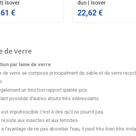
t| Isover
duo | Isover
,61 €
22,62 €
e de verre
ation par laine de verre
e de verre se compose principalment de sable et de verre recyclé.
r.
également un très bon rapport qualité-prix.
olant possède d'autres atouts très intéressants:
l est imputrescible c'est à dire qu'il ne pourrit pas.
l résiste aux insectes et aux termites
l a l'avantage de ne pas absorber l'eau, il peut très bien être i