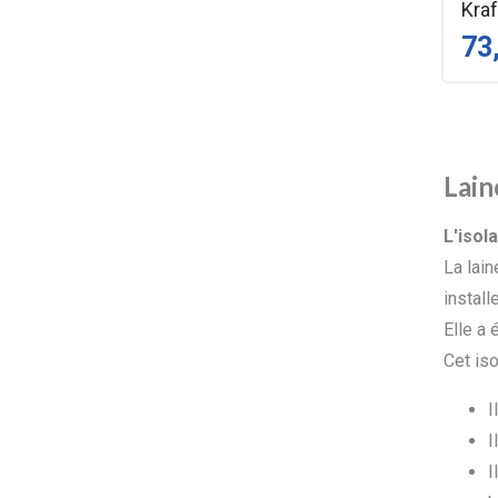
Kraf
73
Lain
L'isol
La lain
installe
Elle a 
Cet is
I
I
I