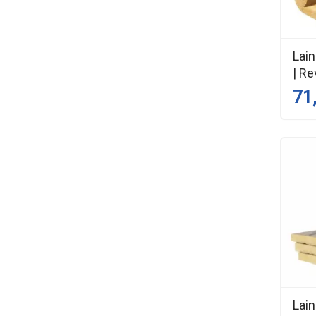
Lain
| Re
71
Lai