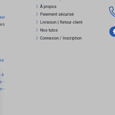
À propos
Paiement sécurisé
aux
Livraison | Retour client
ues
Nos tutos
Connexion / Inscription
tre
 à
e
-
an
-