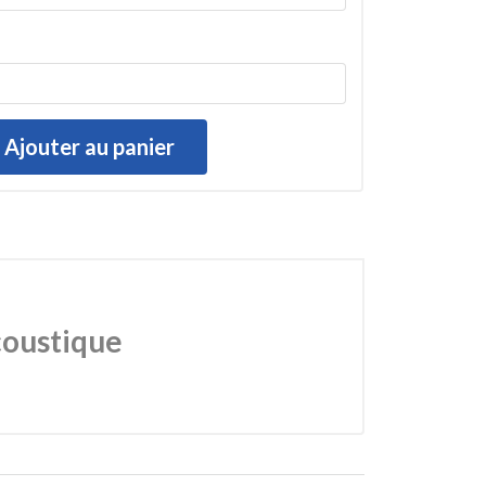
Ajouter au panier
coustique
on énergétique et construction neuve. Grâce à sa
uant à améliorer le confort acoustique des