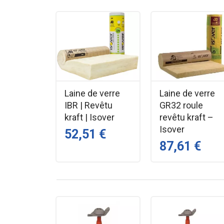
Le kraft intégré sert de pare-vapeur pour limiter le
conforme aux règles de ventilation. Facile à manip
dans les murs, plafonds, planchers ou comble am
Performante et légère, elle contribue à diminuer l
un plus de sécurité incendie dans les parois isolées
Avantages clés
Laine de verre
Laine de verre
IBR | Revêtu
GR32 roule
Excellente isolation thermique et acous
kraft | Isover
revêtu kraft –
Revêtement kraft intégré jouant le rôle 
Isover
52,51 €
Incombustible avec Euroclasse selon é
87,61 €
Découpe facile et rapide pour ajuster a
Adaptée : murs, plafonds, combles et p
Pose simple entre structures porteuse
FAQ – Laine de verre PB38 re