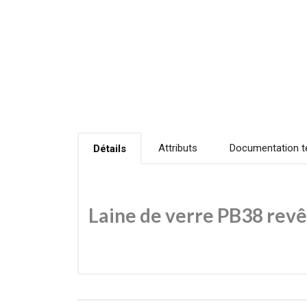
Attributs
Documentation t
Détails
Laine de verre PB38 revê
La laine de verre PB38 revêtue Kraft est un isola
structure en fibres de verre et à son revêtement kr
bâtiments.