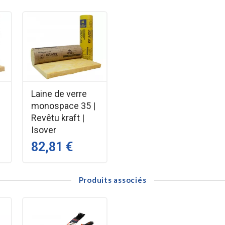
s transferts d’humidité, simplifiant ainsi la mise en œuvre et réduisant l
uler et à découper, la laine de verre PB38 est parfaitement adaptée pou
énagés.
es déperditions thermiques et atténuer les bruits d’impact ou aériens.
.
Laine de verre
monospace 35 |
tique
Revêtu kraft |
de pare-vapeur
Isover
paisseur
82,81 €
ux montants
lanchers
Produits associés
s
vêtue Kraft