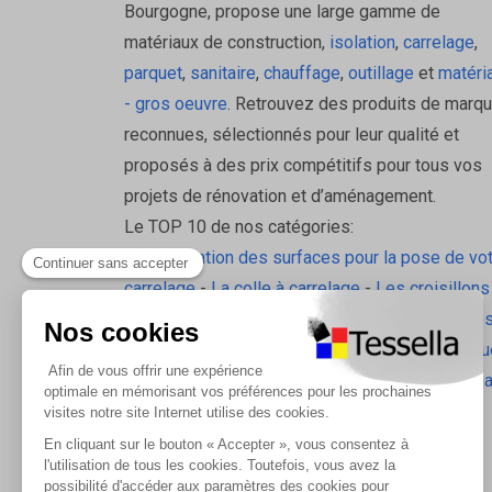
Bourgogne, propose une large gamme de
matériaux de construction,
isolation
,
carrelage
,
parquet
,
sanitaire
,
chauffage
,
outillage
et
matéri
- gros oeuvre
. Retrouvez des produits de marq
reconnues, sélectionnés pour leur qualité et
proposés à des prix compétitifs pour tous vos
projets de rénovation et d’aménagement.
Le TOP 10 de nos catégories:
La préparation des surfaces pour la pose de vo
carrelage
-
La colle à carrelage
-
Les croisillons
pavilift
-
Le carrelage sol intérieur
-
Les plinthes
gorge
-
La laine de roche
-
L'isolation écologiqu
Les accessoires d'isolation
-
Radiateurs Brugm
Les tablettes de douche