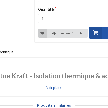
Quantité
Ajouter aux favoris
echnique
tue Kraft – Isolation thermique & a
Voir plus >
nt minéral haute performance recommandée dans les projets de rénovati
aft, ce produit offre une excellente isolation thermique tout en contrib
Produits similaires