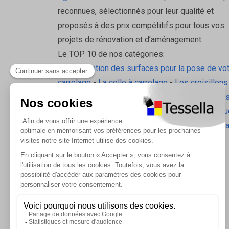
reconnues, sélectionnés pour leur qualité et
proposés à des prix compétitifs pour tous vos
projets de rénovation et d’aménagement.
Le TOP 10 de nos catégories:
La préparation des surfaces pour la pose de vo
carrelage
-
La colle à carrelage
-
Les croisillons
pavilift
-
Le carrelage sol intérieur
-
Les plinthes
gorge
-
La laine de roche
-
L'isolation écologiqu
Les accessoires d'isolation
-
Radiateurs Brugm
Les tablettes de douche