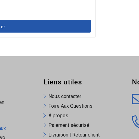
er
Liens utiles
N
Nous contacter
en
Foire Aux Questions
À propos
Paiement sécurisé
aux
Livraison | Retour client
ues