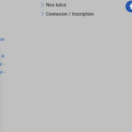
Nos tutos
Connexion / Inscription
tre
 à
e
-
an
-