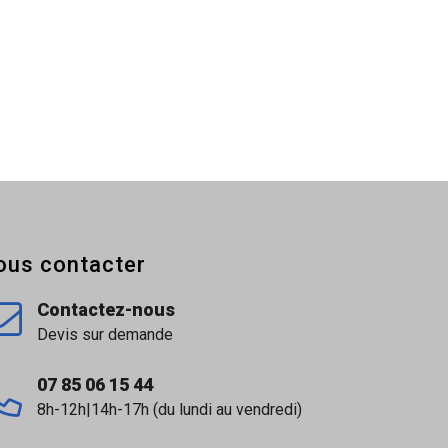
ous contacter
Contactez-nous
Devis sur demande
07 85 06 15 44
8h-12h|14h-17h (du lundi au vendredi)