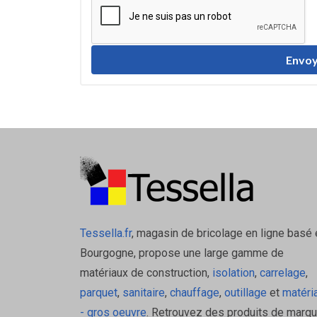
Envoy
Tessella.fr
, magasin de bricolage en ligne basé 
Bourgogne, propose une large gamme de
matériaux de construction,
isolation
,
carrelage
,
parquet
,
sanitaire
,
chauffage
,
outillage
et
matéri
- gros oeuvre
. Retrouvez des produits de marq