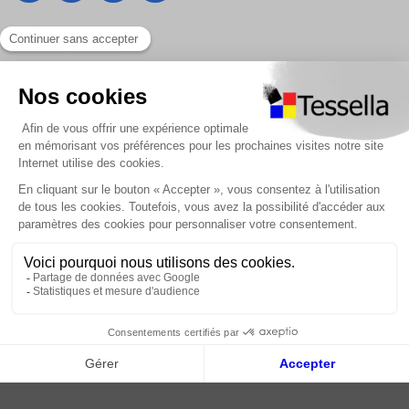
Liens utiles
Nous contacter
Foire Aux Questions
À propos
Paiement sécurisé
Livraison | Retour client
Nos tutos
Connexion / Inscription
2018 - 2026 © Tessella, Tous droits réservés
CGV
|
Mentions légales
|
Plan du site