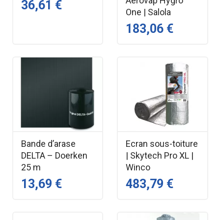
Aerovap Hygro
36,61 €
One | Salola
183,06 €
Bande d’arase
Ecran sous-toiture
DELTA – Doerken
| Skytech Pro XL |
25 m
Winco
13,69 €
483,79 €