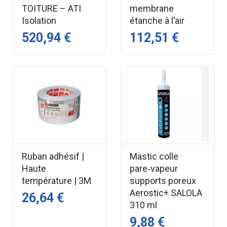
TOITURE – ATI
membrane
Isolation
étanche à l’air
520,94 €
112,51 €
Ruban adhésif |
Mastic colle
Haute
pare‑vapeur
température | 3M
supports poreux
Aerostic+ SALOLA
26,64 €
310 ml
9,88 €