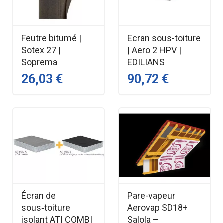
Feutre bitumé |
Ecran sous-toiture
Sotex 27 |
| Aero 2 HPV |
Soprema
EDILIANS
26,03 €
90,72 €
Écran de
Pare-vapeur
sous‑toiture
Aerovap SD18+
isolant ATI COMBI
Salola –