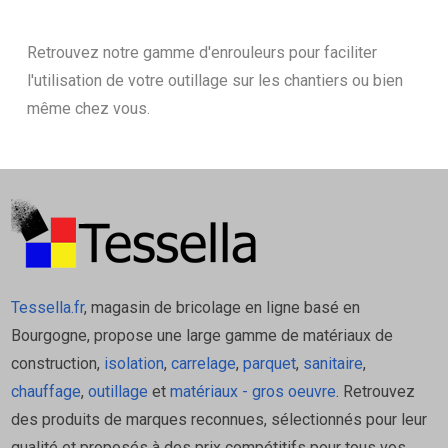
Retrouvez notre gamme d'enrouleurs pour faciliter
l'utilisation de votre outillage sur les chantiers ou bien
même chez vous.
Tessella.fr
, magasin de bricolage en ligne basé en
Bourgogne, propose une large gamme de matériaux de
construction,
isolation
,
carrelage
,
parquet
,
sanitaire
,
chauffage
,
outillage
et
matériaux - gros oeuvre
. Retrouvez
des produits de marques reconnues, sélectionnés pour leur
qualité et proposés à des prix compétitifs pour tous vos