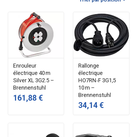
Enrouleur
Rallonge
électrique 40 m
électrique
Silver XL 3G2.5 –
HO7RN‑F 3G1,5
Brennenstuhl
10 m –
Brennenstuhl
161,88 €
34,14 €