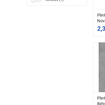
Plin
Nov
2,
Plin
Bét