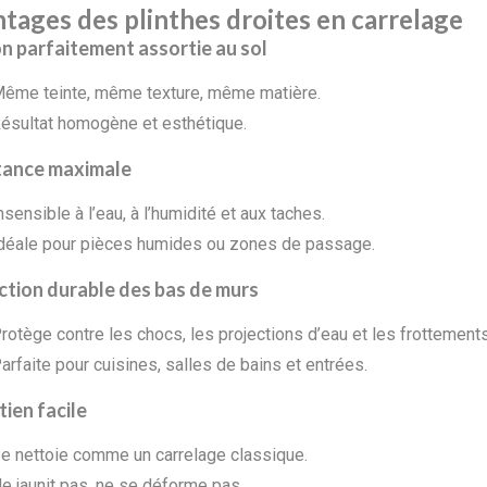
tages des plinthes droites en carrelage
on parfaitement assortie au sol
ême teinte, même texture, même matière.
ésultat homogène et esthétique.
tance maximale
nsensible à l’eau, à l’humidité et aux taches.
déale pour pièces humides ou zones de passage.
ction durable des bas de murs
rotège contre les chocs, les projections d’eau et les frottements
arfaite pour cuisines, salles de bains et entrées.
ien facile
e nettoie comme un carrelage classique.
e jaunit pas, ne se déforme pas.