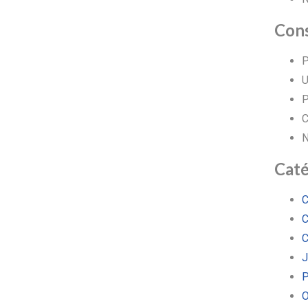
Cons
P
U
P
C
N
Caté
C
C
C
J
P
O