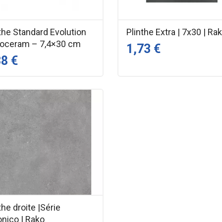
the Standard Evolution
Plinthe Extra | 7x30 | Ra
oceram – 7,4×30 cm
1,73 €
38 €
the droite |Série
onico | Rako