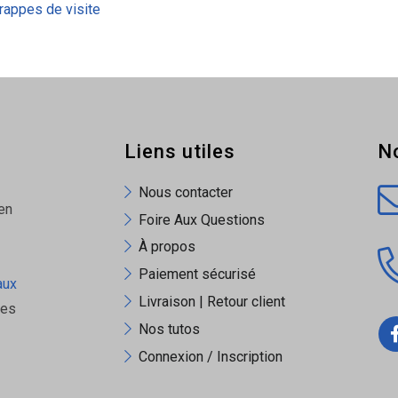
rappes de visite
Liens utiles
N
Nous contacter
en
Foire Aux Questions
À propos
Paiement sécurisé
aux
Livraison | Retour client
ues
Nos tutos
Connexion / Inscription