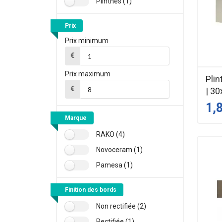
Plinthes (1)
Prix
Prix minimum
€
Prix maximum
Plin
€
| 30
1,
Marque
RAKO (4)
Novoceram (1)
Pamesa (1)
Finition des bords
Non rectifiée (2)
Rectifiée (1)