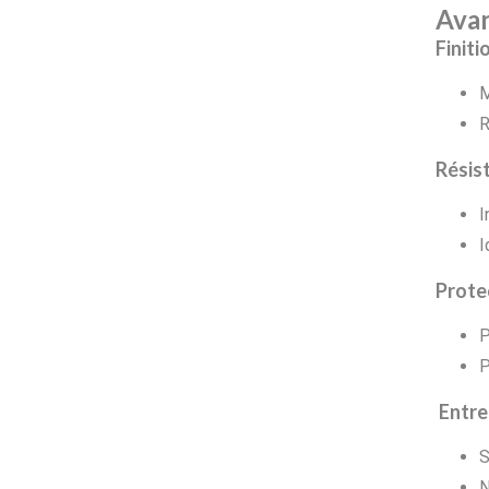
Avan
Finiti
M
R
Résis
I
I
Prote
P
P
Entret
S
N