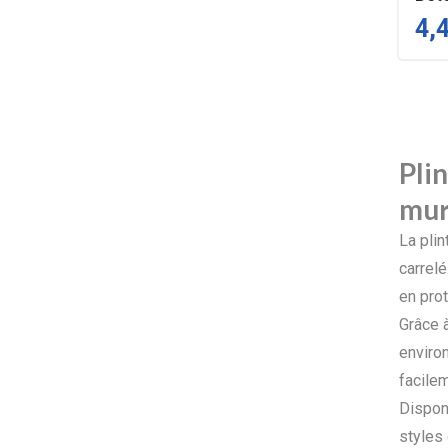
4,
Pli
mur
La plin
carrelé
en prot
Grâce à
environ
facile
Disponi
styles 