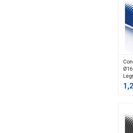
Con
Ø16 
Leg
1,