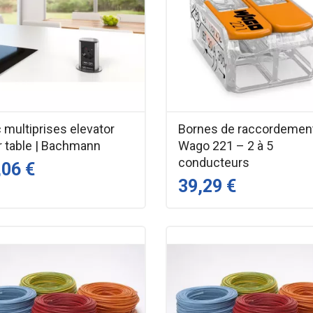
 multiprises elevator
Bornes de raccordemen
r table | Bachmann
Wago 221 – 2 à 5
conducteurs
,06 €
39,29 €