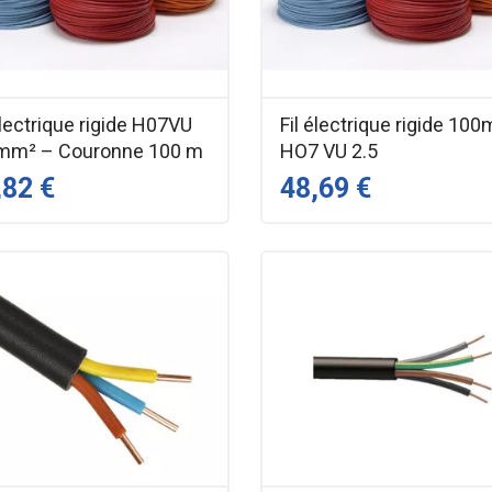
électrique rigide H07VU
Fil électrique rigide 100
 mm² – Couronne 100 m
HO7 VU 2.5
,82 €
48,69 €