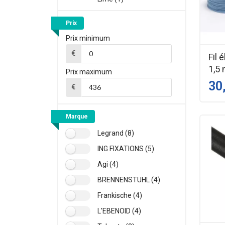
Prix
Prix minimum
€
Fil 
1,5
Prix maximum
30
€
Marque
Legrand (8)
ING FIXATIONS (5)
Agi (4)
BRENNENSTUHL (4)
Frankische (4)
L'EBENOID (4)