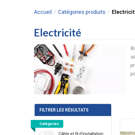
Accueil
Catégories produits
Electrici
/
/
Electricité
Bi
sé
pr
po
FILTRER LES RÉSULTATS
Catégories
Câble et fil d'installation