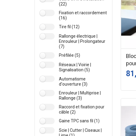
(22)
Fixation et raccordement
(16)
Tire fil (12)
Rallonge électrique |
Enrouleur | Prolongateur
(7)
Bloc
Préfilée (5)
pou
Réseaux | Voirie |
Signalisation (5)
81
Automatisme
d'ouverture (3)
Enrouleur | Multiprise |
Rallonge (3)
Raccord et fixation pour
câble (2)
Gaine TPC sans fil (1)
Scie | Cutter | Ciseaux |
Lime (1)