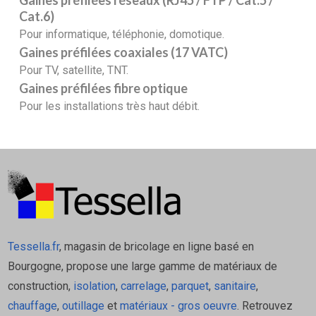
Gaines préfilées réseaux (RJ45 / FTP / Cat.5 /
Cat.6)
Pour informatique, téléphonie, domotique.
Gaines préfilées coaxiales (17 VATC)
Pour TV, satellite, TNT.
Gaines préfilées fibre optique
Pour les installations très haut débit.
Tessella.fr
, magasin de bricolage en ligne basé en
Bourgogne, propose une large gamme de matériaux de
construction,
isolation
,
carrelage
,
parquet
,
sanitaire
,
chauffage
,
outillage
et
matériaux - gros oeuvre
. Retrouvez