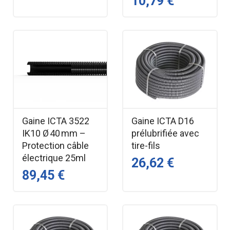
10,79 €
Gaine ICTA 3522
Gaine ICTA D16
IK10 Ø 40 mm –
prélubrifiée avec
Protection câble
tire-fils
électrique 25ml
26,62 €
89,45 €