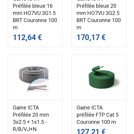
Préfilée bleue 16
Préfilée bleue 20
mm HO7VU 3G1.5
mm HO7VU 3G2.5
BRT Couronne 100
BRT Couronne 100
m
m
112,64 €
170,17 €
Gaine ICTA
Gaine ICTA
Préfilée 20 mm
préfilée FTP Cat 5
3x2.5 + 1x1.5 -
Couronne 100 m
R/B/VJ+N
127,21 €