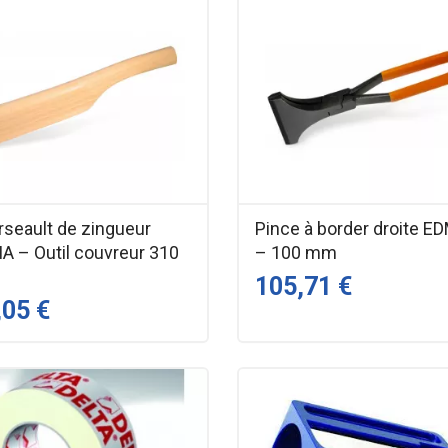
rseault de zingueur
Pince à border droite E
A – Outil couvreur 310
– 100 mm
105,71 €
,05 €