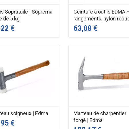
us Sopratuile | Soprema
Ceinture à outils EDMA 
e de 5 kg
rangements, nylon robu
,22 €
63,08 €
teau soigneux | Edma
Marteau de charpentier
forgé | Edma
,95 €