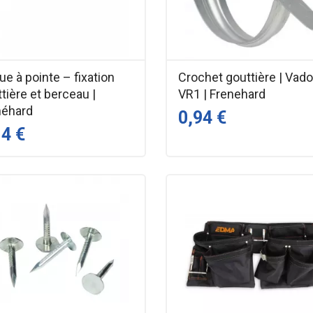
e à pointe – fixation
Crochet gouttière | Vado
tière et berceau |
VR1 | Frenehard
néhard
0,94 €
14 €