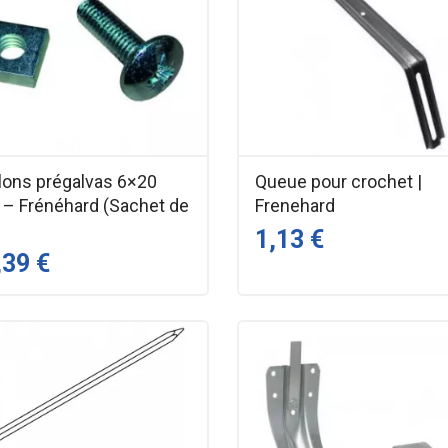
lons prégalvas 6×20
Queue pour crochet |
– Frénéhard (Sachet de
Frenehard
1,13 €
,39 €