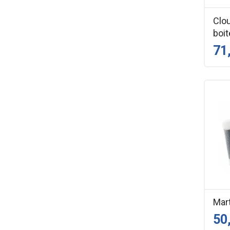
Clo
boit
71
Mar
50