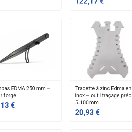
122,17 €
pas EDMA 250 mm –
Tracette à zinc Edma en
r forgé
inox – outil traçage préc
5‑100 mm
,13 €
20,93 €