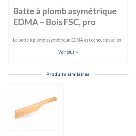
Batte à plomb asymétrique
EDMA – Bois FSC, pro
La batte à plomb asymétrique EDMA est conçue pour les
travaux de couverture et de zinguerie nécessitant un
Voir plus >
martelage précis et régulier. Sa forme asymétrique avec
large plat permet de travailler efficacement le zinc, le
Produits similaires
plomb et les métaux tendres sans les marquer
excessivement.
Fabriquée en bois FSC, elle garantit robustesse, durabilité
et confort d’utilisation, même en usage intensif. Sa
conception soignée en fait un outil fiable pour les
couvreurs professionnels recherchant précision,
maniabilité et qualité de fabrication française.
Idéale pour le dressage, la mise en forme et les finitions,