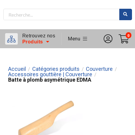
Retrouvez nos
0
Menu
Produits
Accueil
Catégories produits
Couverture
/
/
/
Accessoires gouttière | Couverture
/
Batte à plomb asymétrique EDMA