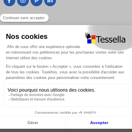
Liens utiles
Nous contacter
Foire Aux Questions
À propos
Paiement sécurisé
Livraison | Retour client
Nos tutos
Connexion / Inscription
2018 - 2026 © Tessella, Tous droits réservés
CGV
|
Mentions légales
|
Plan du site