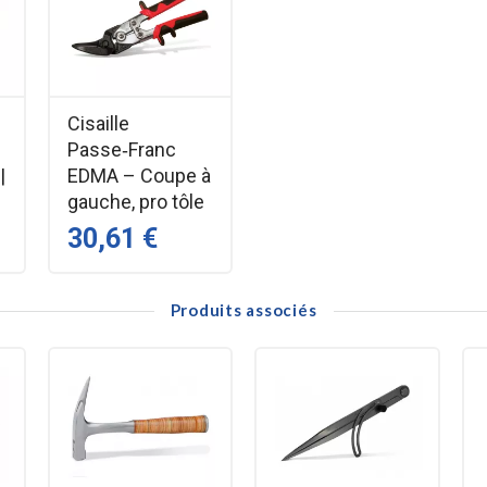
Cisaille
Passe‑Franc
onnage
|
EDMA – Coupe à
gauche, pro tôle
30,61 €
gévité
Produits associés
 et l’inox
auche