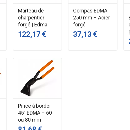
Marteau de
Compas EDMA
charpentier
250 mm – Acier
forgé | Edma
forgé
122,17 €
37,13 €
Pince à border
45° EDMA – 60
ou 80 mm
81,68 €