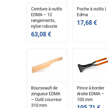
Produits complémentaires
Ceinture à outils
Poche à outils |
EDMA – 12
Edma
Bourseault de zingueur EDMA
rangements,
17,68 €
Batte à plomb asymétrique EDMA
nylon robuste
Ceinture à outils EDMA
63,08 €
Compas de couvreur EDMA
Bourseault de
Pince à border
zingueur EDMA
droite EDMA –
– Outil couvreur
100 mm
310 mm
105,71 €