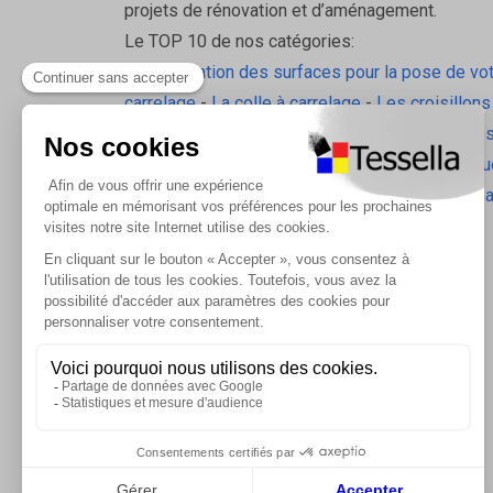
projets de rénovation et d’aménagement.
Le TOP 10 de nos catégories:
La préparation des surfaces pour la pose de vo
carrelage
-
La colle à carrelage
-
Les croisillons
pavilift
-
Le carrelage sol intérieur
-
Les plinthes
gorge
-
La laine de roche
-
L'isolation écologiqu
Les accessoires d'isolation
-
Radiateurs Brugm
Les tablettes de douche