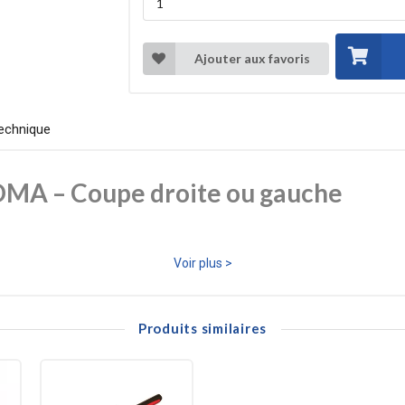
Ajouter aux favoris
echnique
EDMA – Coupe droite ou gauche
onçue pour les travaux de couverture et de zinguerie nécessitant des c
Voir plus >
lité de coupe constante, même sur des matériaux exigeants comme l’inox 
une coupe nette et maîtrisée. Les poignées en PVC isolant thermique o
Produits similaires
te cisaille Pélican est un outil professionnel fiable, robuste et parfait