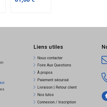
Liens utiles
N
Nous contacter
en
Foire Aux Questions
À propos
Paiement sécurisé
aux
Livraison | Retour client
ues
Nos tutos
Connexion / Inscription