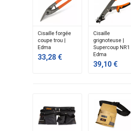
Usages & Applications
Découpe du zinc (jusqu’à 1,8 mm)
Découpe de l’inox (jusqu’à 1,2 mm)
Cisaille forgée
Cisaille
Coupes longues et droites
coupe trou |
grignoteuse |
Travaux de couverture, zinguerie et faç
Edma
Supercoup NR1 
Découpe précise de tôles fines
Edma
33,28 €
39,10 €
Avantages clés
Acier carbone forgé : robustesse et lon
Longue coupe droite : idéale pour le zinc
Lames 62 mm – dureté 56 HRC
Poignées PVC isolantes
Disponible en coupe droite ou coupe g
Qualité professionnelle EDMA