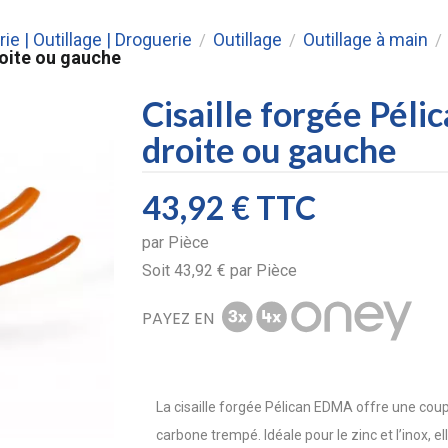
rie | Outillage | Droguerie
Outillage
Outillage à main
/
/
/
roite ou gauche
Cisaille forgée Pél
droite ou gauche
43,92 €
TTC
par
Pièce
Soit
43,92 €
par
Pièce
PAYEZ EN
La cisaille forgée Pélican EDMA offre une coup
carbone trempé. Idéale pour le zinc et l’inox, 