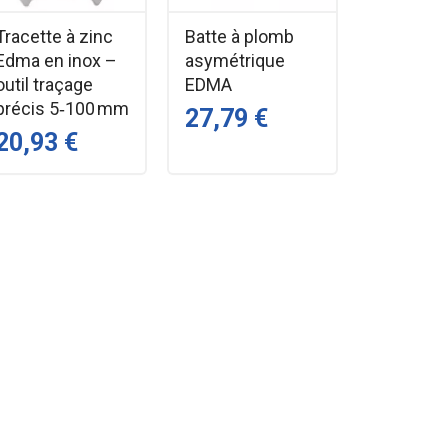
Tracette à zinc
Batte à plomb
Edma en inox –
asymétrique
outil traçage
EDMA
précis 5‑100 mm
27,79 €
20,93 €