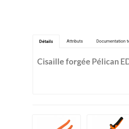
Attributs
Documentation t
Détails
Cisaille forgée Pélican 
La cisaille forgée Pélican EDMA est spécialement c
elle garantit une excellente durabilité et une qua
Ses lames de 62 mm, trempées à 56 HRC, assurent 
prolongé sur chantier.
Disponible en coupe à droite ou coupe à gauche, cet
métalliers.