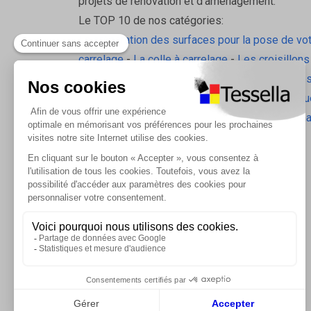
projets de rénovation et d’aménagement.
Le TOP 10 de nos catégories:
La préparation des surfaces pour la pose de vo
carrelage
-
La colle à carrelage
-
Les croisillons
pavilift
-
Le carrelage sol intérieur
-
Les plinthes
gorge
-
La laine de roche
-
L'isolation écologiqu
Les accessoires d'isolation
-
Radiateurs Brugm
Les tablettes de douche