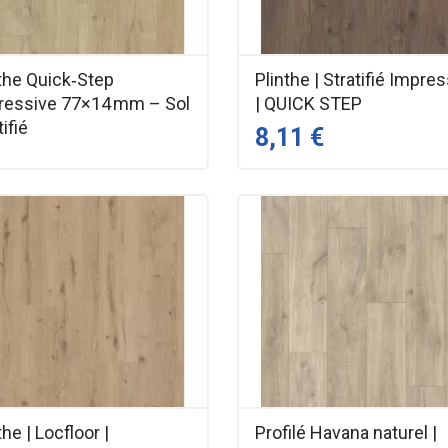
the Quick‑Step
Plinthe | Stratifié Impre
ressive 77×14 mm – Sol
| QUICK STEP
tifié
8,11 €
the | Locfloor |
Profilé Havana naturel |