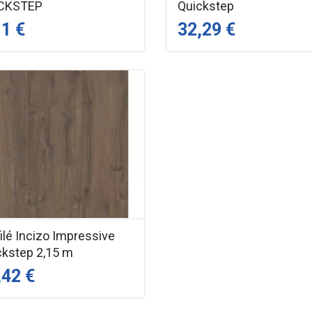
CKSTEP
Quickstep
11 €
32,29 €
ilé Incizo Impressive
ckstep 2,15 m
,42 €