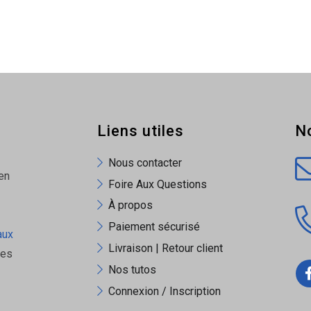
Liens utiles
N
Nous contacter
en
Foire Aux Questions
À propos
Paiement sécurisé
aux
Livraison | Retour client
ues
Nos tutos
Connexion / Inscription