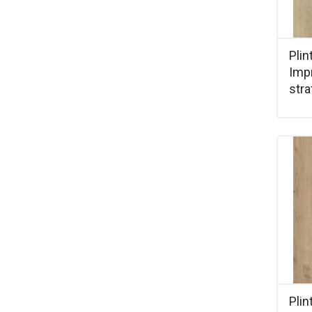
Plin
Imp
stra
Plin