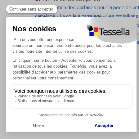
La préparation des surfaces pour la pose de vo
carrelage
-
La colle à carrelage
-
Les croisillons
pavilift
-
Le carrelage sol intérieur
-
Les plinthes
gorge
-
La laine de roche
-
L'isolation écologiqu
Les accessoires d'isolation
-
Radiateurs Brugm
Les tablettes de douche