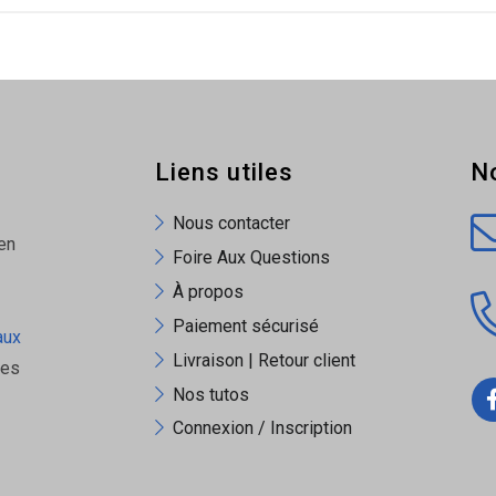
Liens utiles
N
Nous contacter
en
Foire Aux Questions
À propos
Paiement sécurisé
aux
Livraison | Retour client
ues
Nos tutos
Connexion / Inscription