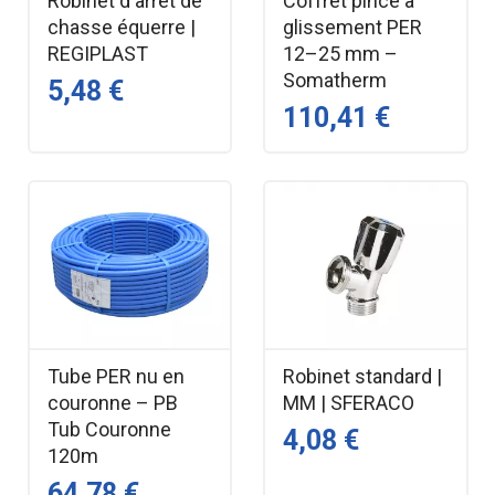
Robinet d'arrêt de
Coffret pince à
chasse équerre |
glissement PER
REGIPLAST
12–25 mm –
Somatherm
5,48 €
110,41 €
Tube PER nu en
Robinet standard |
couronne – PB
MM | SFERACO
Tub Couronne
4,08 €
120m
64,78 €