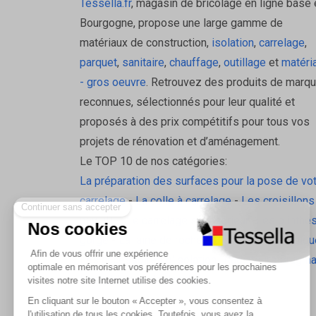
Tessella.fr
, magasin de bricolage en ligne basé 
Bourgogne, propose une large gamme de
matériaux de construction,
isolation
,
carrelage
,
parquet
,
sanitaire
,
chauffage
,
outillage
et
matéri
- gros oeuvre
. Retrouvez des produits de marq
reconnues, sélectionnés pour leur qualité et
proposés à des prix compétitifs pour tous vos
projets de rénovation et d’aménagement.
Le TOP 10 de nos catégories:
La préparation des surfaces pour la pose de vo
carrelage
-
La colle à carrelage
-
Les croisillons
pavilift
-
Le carrelage sol intérieur
-
Les plinthes
gorge
-
La laine de roche
-
L'isolation écologiqu
Les accessoires d'isolation
-
Radiateurs Brugm
Les tablettes de douche