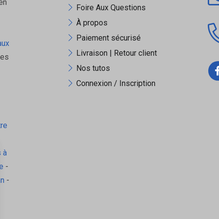
en
Foire Aux Questions
À propos
Paiement sécurisé
aux
Livraison | Retour client
ues
Nos tutos
Connexion / Inscription
tre
 à
e
-
an
-