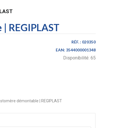
PLAST
e | REGIPLAST
RÉF. :
020350
EAN:
3544000001348
Disponibilité:
65
élastomère démontable | REGIPLAST