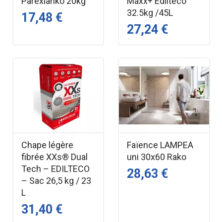
Parexlanko 20kg
Maxx+ Edilteco
32.5kg /45L
17,48 €
27,24 €
Chape légère
Faïence LAMPEA
fibrée XXs® Dual
uni 30x60 Rako
Tech – EDILTECO
28,63 €
– Sac 26,5 kg / 23
L
31,40 €