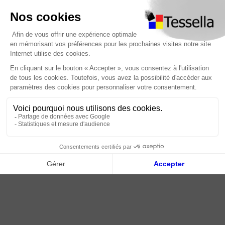
Nous contacter
Foire Aux Questions
À propos
Paiement sécurisé
Livraison | Retour client
Nos tutos
Connexion / Inscription
2018 - 2026 © Tessella, Tous droits réservés
CGV
|
Mentions légales
|
Plan du site