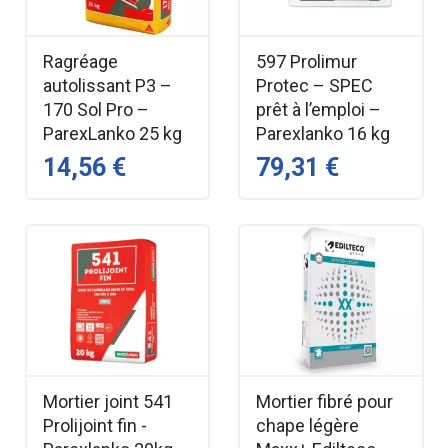
Ragréage
597 Prolimur
autolissant P3 –
Protec – SPEC
170 Sol Pro –
prêt à l’emploi –
ParexLanko 25 kg
Parexlanko 16 kg
14,56 €
79,31 €
Mortier joint 541
Mortier fibré pour
Prolijoint fin -
chape légère