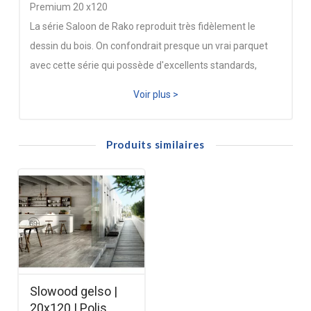
Premium 20 x120
La série Saloon de Rako reproduit très fidèlement le
dessin du bois. On confondrait presque un vrai parquet
avec cette série qui possède d'excellents standards,
notamment grâce aux nuances de couleur sur une même
Voir plus >
lame. C'est un carreau au format 20x120 cm à la finition
rectifiée qui permet d'obtenir des lignes parfaites à la
pose.
Produits similaires
Slowood gelso |
20x120 | Polis