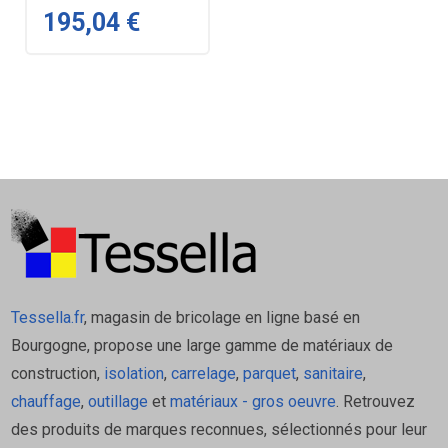
195,04 €
Tessella.fr
, magasin de bricolage en ligne basé en
Bourgogne, propose une large gamme de matériaux de
construction,
isolation
,
carrelage
,
parquet
,
sanitaire
,
chauffage
,
outillage
et
matériaux - gros oeuvre
. Retrouvez
des produits de marques reconnues, sélectionnés pour leur