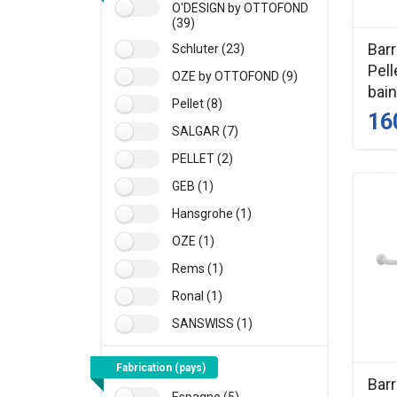
O'DESIGN by OTTOFOND
(39)
Bar
Schluter (23)
Pell
OZE by OTTOFOND (9)
bai
Pellet (8)
16
SALGAR (7)
PELLET (2)
GEB (1)
Hansgrohe (1)
OZE (1)
Rems (1)
Ronal (1)
SANSWISS (1)
Fabrication (pays)
Barr
Espagne (5)