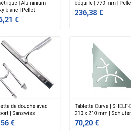
étrique | Aluminium
béquille | 770 mm | Pelle
y blanc | Pellet
236,38 €
6,21 €
lette de douche avec
Tablette Curve | SHELF-
port | Sanswiss
210 x 210 mm | Schlute
,56 €
70,20 €