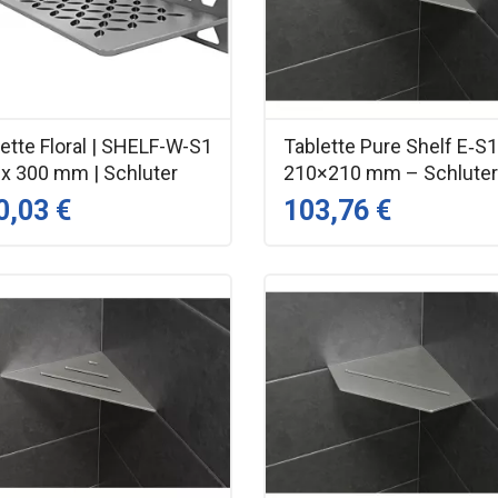
ette Floral | SHELF-W-S1
Tablette Pure Shelf E‑S
 x 300 mm | Schluter
210×210 mm – Schlute
0,03 €
103,76 €