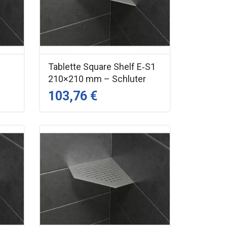
1
Tablette Square Shelf E‑S1
r
210×210 mm – Schluter
103,76 €