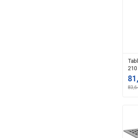
Tabl
210
81
83,6