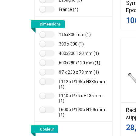
Sym
France (4)
Epox
10
Dimensions
115x300 mm (1)
300 x 300 (1)
400x300 120 mm (1)
600x280x120 mm (1)
97 x 230 x 78 mm (1)
L112 x P105 x H335 mm
(1)
L140 x P75 x H135 mm
(1)
Rac
L600 x P190 x H106 mm
(1)
sup
28
Couleur