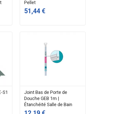
t
Pellet
51,44 €
E-S1
Joint Bas de Porte de
r
Douche GEB 1m |
Étanchéité Salle de Bain
12,19 €