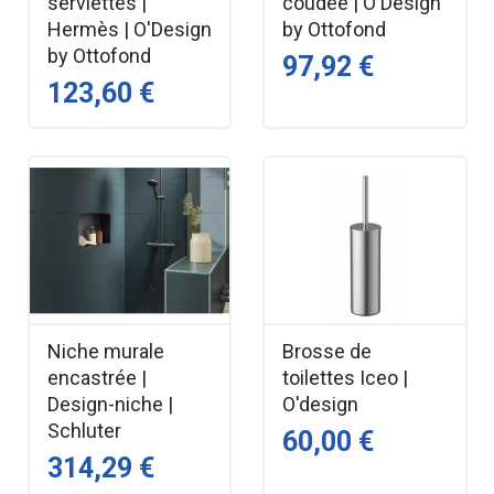
serviettes |
coudée | O'Design
Hermès | O'Design
by Ottofond
by Ottofond
97,92 €
123,60 €
Niche murale
Brosse de
encastrée |
toilettes Iceo |
Design-niche |
O'design
Schluter
60,00 €
314,29 €