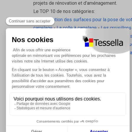
projets de rénovation et d’aménagement.
Le TOP 10 de nos catégories:
La préparation des surfaces pour la pose de vo
carrelage
-
La colle à carrelage
-
Les croisillons
pavilift
-
Le carrelage sol intérieur
-
Les plinthes
gorge
-
La laine de roche
-
L'isolation écologiqu
Les accessoires d'isolation
-
Radiateurs Brugm
Les tablettes de douche