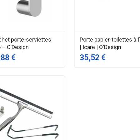
chet porte-serviettes
Porte papier-toilettes à f
o – O’Design
| Icare | O'Design
,88 €
35,52 €