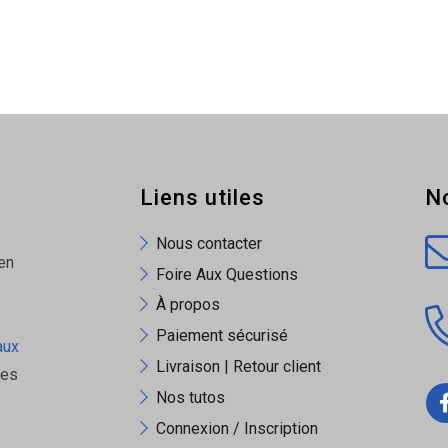
Liens utiles
N
Nous contacter
en
Foire Aux Questions
À propos
Paiement sécurisé
aux
Livraison | Retour client
ues
Nos tutos
Connexion / Inscription