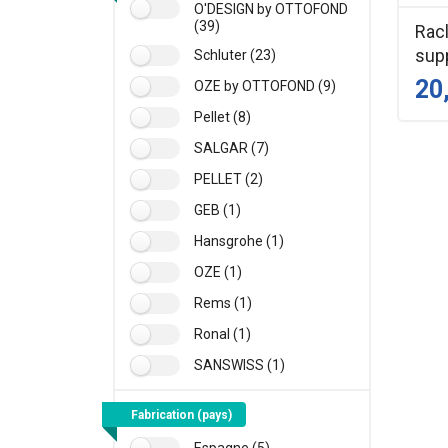
O'DESIGN by OTTOFOND
(39)
Rac
supp
Schluter (23)
20
OZE by OTTOFOND (9)
Pellet (8)
SALGAR (7)
PELLET (2)
GEB (1)
Hansgrohe (1)
OZE (1)
Rems (1)
Ronal (1)
SANSWISS (1)
Fabrication (pays)
Espagne (5)