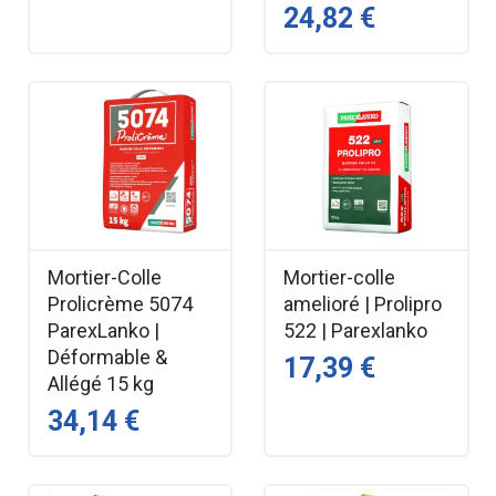
24,82 €
Mortier-Colle
Mortier-colle
Prolicrème 5074
amelioré | Prolipro
ParexLanko |
522 | Parexlanko
Déformable &
17,39 €
Allégé 15 kg
34,14 €