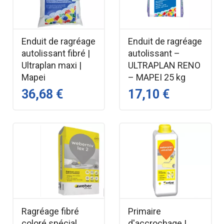
Enduit de ragréage
Enduit de ragréage
autolissant fibré |
autolissant –
Ultraplan maxi |
ULTRAPLAN RENO
Mapei
– MAPEI 25 kg
36,68 €
17,10 €
Ragréage fibré
Primaire
coloré spécial
d'accrochage |