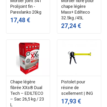
Mortier joint 541
Mortier fibré pour
Prolijoint fin -
chape légère
Parexlanko 20kg
Maxx+ Edilteco
32.5kg /45L
17,48 €
27,24 €
Chape légère
Pistolet pour
fibrée XXs® Dual
résine de
Tech – EDILTECO
scellement | ING
– Sac 26,5 kg / 23
17,93 €
L