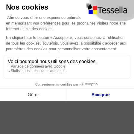
Nous contacter
Foire Aux Questions
À propos
Paiement sécurisé
Livraison | Retour client
Nos tutos
Connexion / Inscription
2018 - 2026 © Tessella, Tous droits réservés
CGV
|
Mentions légales
|
Plan du site