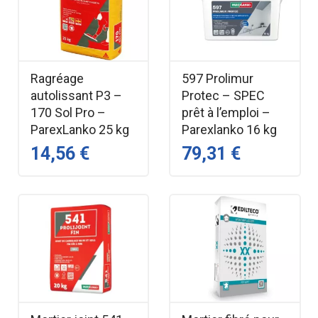
Ragréage
597 Prolimur
autolissant P3 –
Protec – SPEC
170 Sol Pro –
prêt à l’emploi –
ParexLanko 25 kg
Parexlanko 16 kg
14,56 €
79,31 €