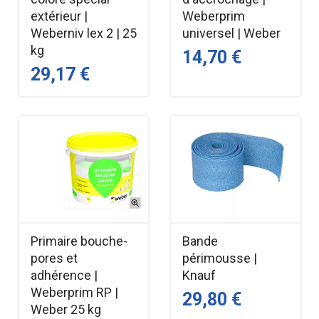
extérieur |
Weberprim
Weberniv lex 2 | 25
universel | Weber
kg
14,70 €
29,17 €
Primaire bouche-
Bande
pores et
périmousse |
adhérence |
Knauf
Weberprim RP |
29,80 €
Weber 25 kg