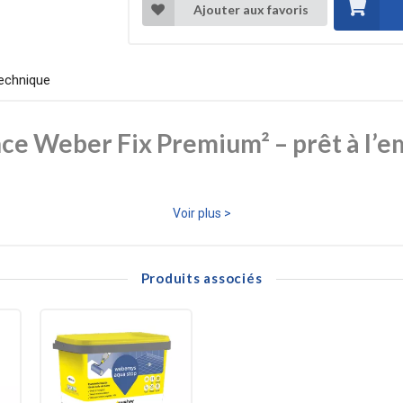
Ajouter aux favoris
echnique
ce Weber Fix Premium² – prêt à l’
ium², un produit haut de gamme pour la pose de carrelages, terres cuites
Voir plus >
 en intérieur (et partiellement en extérieur), il conjugue performance, s
Produits associés
es naturelles de petit à grand format, sur supports muraux intéri
vail.
éments céramiques sur murs extérieurs jusqu’à 6 m de haut (ho
ect sur ancien carrelage ou peinture existante.