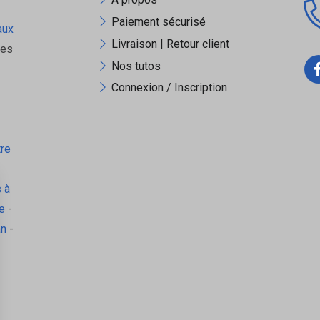
remium² sur Tessella ?
Paiement sécurisé
aux
Livraison | Retour client
rque reconnu, avec la garantie d’un e-commerce spécialisé bâtim
ues
Nos tutos
erformante et durable — pour un rendu professionnel.
Connexion / Inscription
tre
 à
e
-
an
-