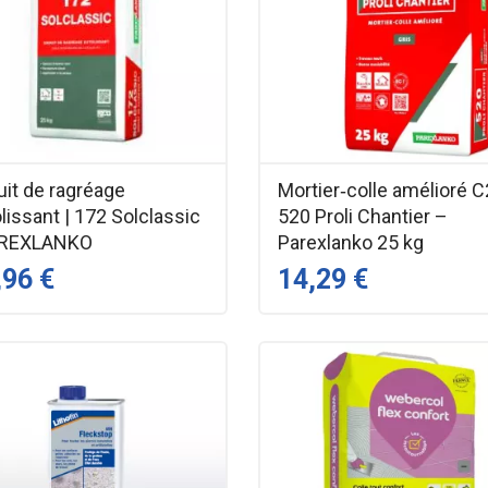
uit de ragréage
Mortier‑colle amélioré C
lissant | 172 Solclassic
520 Proli Chantier –
AREXLANKO
Parexlanko 25 kg
,96 €
14,29 €