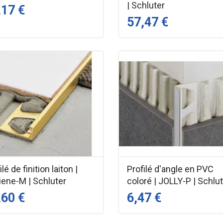
| Schluter
,17 €
57,47 €
ilé de finition laiton |
Profilé d'angle en PVC
iene-M | Schluter
coloré | JOLLY-P | Schlu
,60 €
6,47 €