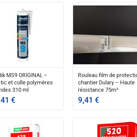
tik MS9 ORIGINAL –
Rouleau film de protecti
tic et colle polymères
chantier Dulary – Haute
rides 310 ml
résistance 75m²
,41 €
9,41 €