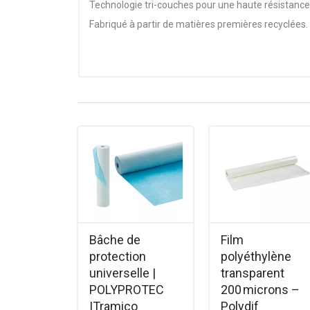
Technologie tri-couches pour une haute résistance
Fabriqué à partir de matières premières recyclées.
Fabrication Française. 3m x 25 m = 75 m².
Pliée en 4. Couleur neutre.
Matière: polyéthylène recyclé
Bâche de
Film
protection
polyéthylène
universelle |
transparent
POLYPROTEC
200 microns –
|Tramico
Polydif