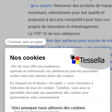
- gros oeuvre
. Retrouvez des produits de marq
reconnues, sélectionnés pour leur qualité et
proposés à des prix compétitifs pour tous vos
projets de rénovation et d’aménagement.
Le TOP 10 de nos catégories:
La préparation des surfaces pour la pose de vo
carrelage
-
La colle à carrelage
-
Les croisillons
pavilift
-
Le carrelage sol intérieur
-
Les plinthes
gorge
-
La laine de roche
-
L'isolation écologiqu
Les accessoires d'isolation
-
Radiateurs Brugm
Les tablettes de douche