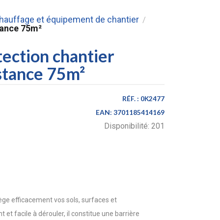
chauffage et équipement de chantier
/
stance 75m²
tection chantier
stance 75m²
RÉF. :
0K2477
EAN:
3701185414169
Disponibilité:
201
tège efficacement vos sols, surfaces et
et facile à dérouler, il constitue une barrière