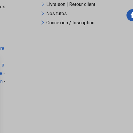
Livraison | Retour client
ues
Nos tutos
Connexion / Inscription
tre
 à
e
-
an
-