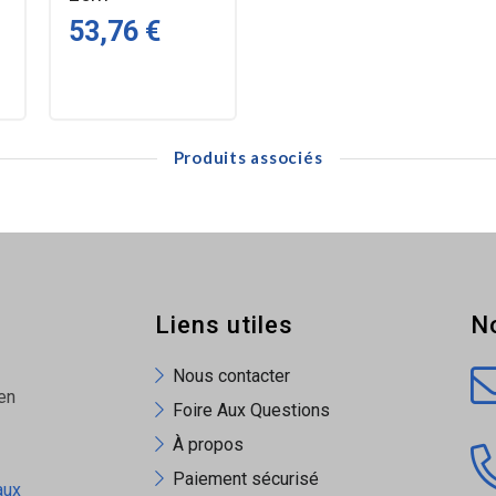
53,76 €
Produits associés
Liens utiles
N
Nous contacter
en
Foire Aux Questions
À propos
Paiement sécurisé
aux