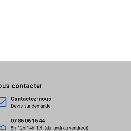
ous contacter
Contactez-nous
Devis sur demande
07 85 06 15 44
8h-12h|14h-17h (du lundi au vendredi)