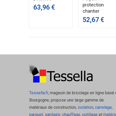
protection
63,96 €
chantier
52,67 €
Tessella.fr
, magasin de bricolage en ligne basé 
Bourgogne, propose une large gamme de
matériaux de construction,
isolation
,
carrelage
,
parquet
,
sanitaire
,
chauffage
,
outillage
et
matéri