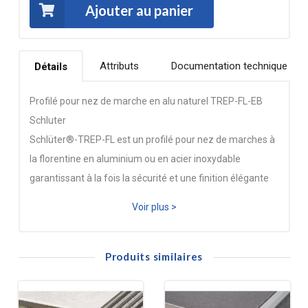
Ajouter au panier
Attributs
Documentation technique
Détails
Profilé pour nez de marche en alu naturel TREP-FL-EB
Schluter
Schlüter®-TREP-FL est un profilé pour nez de marches à
la florentine en aluminium ou en acier inoxydable
garantissant à la fois la sécurité et une finition élégante
des marches. Il peut se poser dans des escaliers
Voir plus >
recouverts de carreaux ou de dalles en pierre naturelle.
Schlüter®-TREP-FL convient pour une utilisation peu
intensive en intérieur dans des locaux à usage privé ou
Produits similaires
similaire. Le profilé est ancré dans le revêtement et ne
peut pas être remplacé en cas d’usure. Disponible en