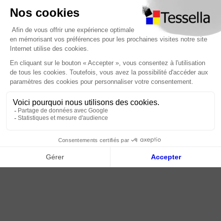
Nous contacter
Foire Aux Questions
À propos
Paiement sécurisé
Livraison | Retour client
Nos tutos
Connexion / Inscription
2018 - 2026 © Tessella, Tous droits réservés
CGV
|
Mentions légales
|
Plan du site