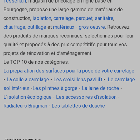
Tessella.fr
, magasin de bricolage en ligne basé en
Appliquer du mortier-colle à l'aide d'une spatule
Bourgogne, propose une large gamme de matériaux de
crantée à l'endroit où le profilé est destiné à être
construction,
isolation
,
carrelage
,
parquet
,
sanitaire
,
posé
chauffage
,
outillage
et
matériaux - gros oeuvre
. Retrouvez
Noyer l'ailette de fiaxation à perforations
des produits de marques reconnues, sélectionnés pour leur
trapézoïdales du profilé Schluter-Schiene dans le
qualité et proposés à des prix compétitifs pour tous vos
lit de mortier-colle et l'aligner
projets de rénovation et d’aménagement.
Recouvrir l'ailette de fixation de mortier-colle sur
Le TOP 10 de nos catégories:
toute sa surface au moyen d'une spatule
La préparation des surfaces pour la pose de votre carrelage
Noyer les carreaux adjacents sur toute leur surface
-
La colle à carrelage
-
Les croisillons pavilift
-
Le carrelage
et les ajuster de sorte qu'ils arrivent à la hauteur de
sol intérieur
-
Les plinthes à gorge
-
La laine de roche
-
l'arête supérieure du profilé. Nota: le profilé peut
L'isolation écologique
-
Les accessoires d'isolation
-
être posé légèrement en avant ou en retrait du mur
Radiateurs Brugman
-
Les tablettes de douche
afin de compenser les tolérances de dimensions du
revêtement. Au sol, la hauteur du profilé ne doit en
aucun cas dépasser celle de la surface du
revêtement ; elle pourra être inférieure d'1 mm