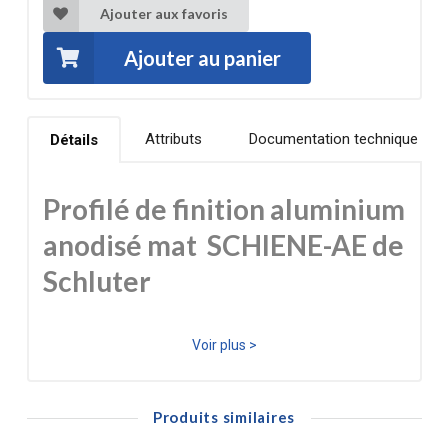
Ajouter aux favoris
Ajouter au panier
Attributs
Documentation technique
Détails
Profilé de finition aluminium
anodisé mat SCHIENE-AE de
Schluter
Le profilé de finition Schluter®-SCHIENE AE en aluminium
Voir plus >
naturel anodisé mat offre une protection à vos
revêtements de sol efficace et esthétique. Il peut être
Produits similaires
utilisé pour faire la jonction avec un autre type de