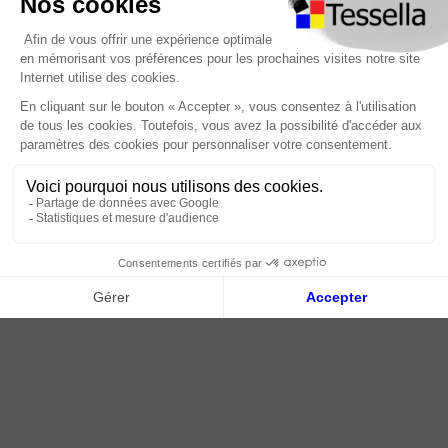
Pour remédier aux éventuelles dégradations de la
Foire Aux Questions
surface anodisée, appliquer une couche de peinture ou
À propos
de vernis. Le traitement avec un polish pour le chrome ou
Paiement sécurisé
autre produit similaire confère à l’acier inoxydable une
Livraison | Retour client
surface brillante.
Nos tutos
Les surfaces en acier inoxydable exposées à l’action de
Connexion / Inscription
l’air libre ou à des produits agressifs doivent être
régulièrement entretenues à l’aide d’un produit de
nettoyage doux. Un nettoyage régulier permet non
2018 - 2026 © Tessella, Tous droits réservés
seulement de préserver l’aspect brillant de l’acier
CGV
|
Mentions légales
|
Plan du site
inoxydable, mais aussi de réduire les risques de corrosion.
Les produits de nettoyage utilisés ne doivent en aucun
cas contenir d’acide chlorhydrique ou fluorhydrique. Le
contact avec d’autres métaux comme p. ex. l’acier normal
est à éviter, car ceux-ci peuvent provoquer la formation
de corrosion. Ceci est également valable lors de