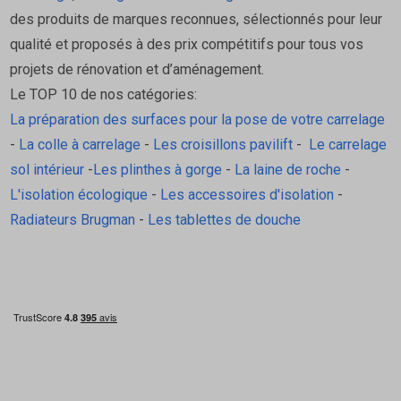
Caractéristiques techniques:
des produits de marques reconnues, sélectionnés pour leur
qualité et proposés à des prix compétitifs pour tous vos
Marque: Mapei
projets de rénovation et d’aménagement.
Produit: Colle à carrelage en pâte – hautes
Le TOP 10 de nos catégories:
performances
La préparation des surfaces pour la pose de votre carrelage
Référence fabricant: Adesilex P22 Plus
-
La colle à carrelage
-
Les croisillons pavilift
-
Le carrelage
Couleur: Blanc
sol intérieur
-
Les plinthes à gorge
-
La laine de roche
-
Conditionnement: Seau en plastique (ex. 2,5 /
L'isolation écologique
-
Les accessoires d'isolation
-
5 / 12 / 25 kg)
Radiateurs Brugman
-
Les tablettes de douche
Application: Mur intérieur – carrelage mural
Domaines d’usage: Locaux secs et humides
(EA, EB, EB+)
Résistance au glissement: Oui – glissement
vertical nul
Temps ouvertEnviron 30 min
Délai d’ajustabilité~40 min