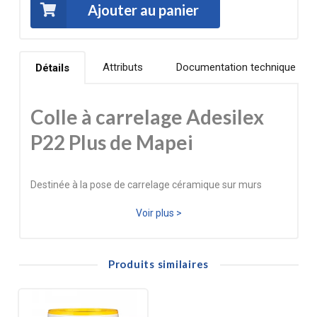
Ajouter au panier
Attributs
Documentation technique
Détails
Colle à carrelage Adesilex
P22 Plus de Mapei
Destinée à la pose de carrelage céramique sur murs
intérieurs en neuf ou rénovation, Adesilex P22 Plus offre
Voir plus >
une tenue fiable, même sur surfaces sensibles comme
anciennes peintures légèrement poncées ou carrelage
Produits similaires
existant. Elle est prête à l’emploi sans mélange préalable
et facilite la pose grâce à son temps ouvert allongé, ce qui
permet de réajuster les carreaux avant prise.