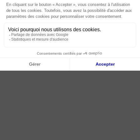
Livraison | Retour client
Environ 3 à 6 kg/m² selon la taille du carreau, le relief et la
spatule utilisée.
Nos tutos
Combien de temps avant de faire les joints ?
Connexion / Inscription
Il est recommandé d’attendre au moins 24 heures avant
de procéder au jointoiement.
2018 - 2026 © Tessella, Tous droits réservés
Est-elle prête à l’emploi ?
CGV
|
Mentions légales
|
Plan du site
Oui, l’adhésif est livré en pâte prête à l’emploi, sans
besoin de mélange préalable.
Produits associés:
Mortier de jointoiement pour carrelage
– pour
des joints résistants et esthétiques.
Enduit de ragréage autolissant Weber / Mapei
– pour lisser les supports avant pose.
Mastic silicone pour joints (ex. Mapesil AC)
–