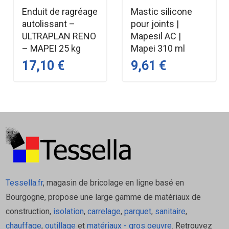
Adhérence Améliorée (C2) : Sa force d'adhérence
Enduit de ragréage
Mastic silicone
autolissant –
pour joints |
est supérieure à la moyenne (C1), la rendant apte
ULTRAPLAN RENO
Mapesil AC |
aux poses les plus exigeantes (grands formats,
– MAPEI 25 kg
Mapei 310 ml
charges lourdes).
17,10 €
9,61 €
Anti-Glissement (T) : Très faible glissement
vertical, ce qui est crucial pour le collage de
carreaux muraux lourds et des grands formats
verticaux.
Temps Ouvert Allongé (E) : Le temps disponible
entre l'application de la colle au support et la pose
du carreau est étendu, offrant plus de confort et
de sécurité, surtout pour les grandes surfaces.
Polyvalence des Formats : Capacité à coller des
Tessella.fr
, magasin de bricolage en ligne basé en
carreaux jusqu'à 60 x 60 cm en simple encollage, et
Bourgogne, propose une large gamme de matériaux de
de très grands formats en double encollage.
construction,
isolation
,
carrelage
,
parquet
,
sanitaire
,
chauffage
,
outillage
et
matériaux - gros oeuvre
. Retrouvez