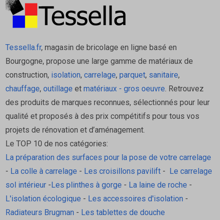
Température d’application : +5 °C à +50 °C.
Allongement maximal : ± 25 %.
Temps de formation de peau : ~ 10 minutes.
Tessella.fr
, magasin de bricolage en ligne basé en
Vitesse de vulcanisation : 4 mm en 1 jour, 10
Bourgogne, propose une large gamme de matériaux de
mm en 7 jours.
construction,
isolation
,
carrelage
,
parquet
,
sanitaire
,
Plage de résistance : de -40 °C jusqu’à +180
chauffage
,
outillage
et
matériaux - gros oeuvre
. Retrouvez
°C selon la fiche technique.
des produits de marques reconnues, sélectionnés pour leur
Conforme aux normes EN 15651-1, EN
qualité et proposés à des prix compétitifs pour tous vos
15651-2, EN 15651-3.
projets de rénovation et d’aménagement.
Avantages
Le TOP 10 de nos catégories:
La préparation des surfaces pour la pose de votre carrelage
Anti-moisissure : grâce à la technologie
-
La colle à carrelage
-
Les croisillons pavilift
-
Le carrelage
BioBlock®, idéal pour pièces humides.
sol intérieur
-
Les plinthes à gorge
-
La laine de roche
-
Très élastique : supporte des mouvements
L'isolation écologique
-
Les accessoires d'isolation
-
importants d’extension/retrait.
Radiateurs Brugman
-
Les tablettes de douche