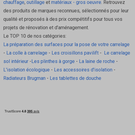
chauffage
,
outillage
et
matériaux - gros oeuvre
. Retrouvez
Fiche de données de sécurité (FDS)
des produits de marques reconnues, sélectionnés pour leur
Fiche de déclaration des performances
qualité et proposés à des prix compétitifs pour tous vos
FAQ- Questions fréquentes
projets de rénovation et d’aménagement.
Le TOP 10 de nos catégories:
La préparation des surfaces pour la pose de votre carrelage
1. Combien de temps faut-il attendre avant de pouvoir
-
La colle à carrelage
-
Les croisillons pavilift
-
Le carrelage
marcher sur le ragréage Niv Primo Weber ?
sol intérieur
-
Les plinthes à gorge
-
La laine de roche
-
Il est recommandé d'attendre environ 3 à 6 heures avant
L'isolation écologique
-
Les accessoires d'isolation
-
de marcher sur le sol, en fonction de l'humidité et de la
Radiateurs Brugman
-
Les tablettes de douche
température ambiante.
2. Puis-je appliquer ce ragréage sur un sol carrelé ?
Oui, Niv Primo Weber est parfaitement adapté pour
ragréer des sols carrelés, à condition de bien nettoyer et
dégraisser les surfaces avant application.
3. Quelle est l'épaisseur minimale du ragréage ?
L'épaisseur minimale d'application est de 1 mm.