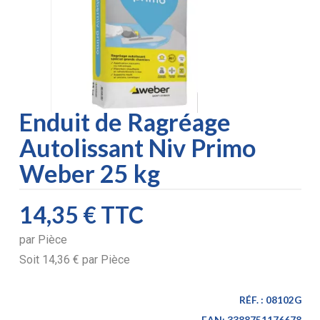
Enduit de Ragréage
Autolissant Niv Primo
Weber 25 kg
14,35 €
TTC
par
Pièce
Soit
14,36 €
par
Pièce
RÉF. :
08102G
EAN:
3388751176678