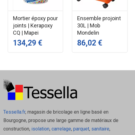
autolissant
Support : Béton, chape, carrelage, bois
Mortier époxy pour
Ensemble projoint
Épaisseur d’application : De 1 à 10 mm
joints | Kerapoxy
30L | Mob
Temps de séchage : 3 à 6 heures
CQ | Mapei
Mondelin
Conditionnement : Sac de 25 kg
134,29 €
86,02 €
Applications
Ragréage de sols intérieurs
Préparation de surfaces avant la pose de
carrelage, parquet, moquette, etc.
Correction des imperfections des sols en
béton, chape ou carrelage.
Tessella.fr
, magasin de bricolage en ligne basé en
Documentation
Bourgogne, propose une large gamme de matériaux de
construction,
isolation
,
carrelage
,
parquet
,
sanitaire
,
Fiche technique