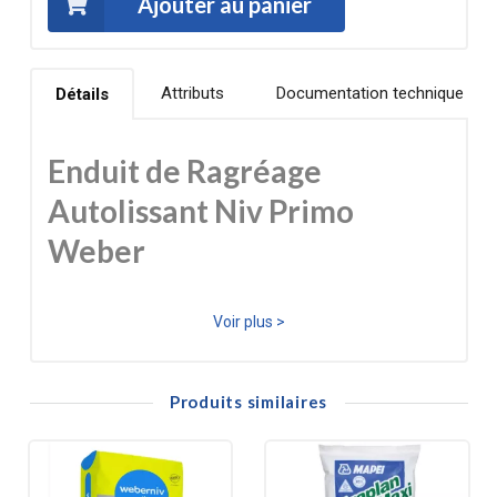
Ajouter au panier
Attributs
Documentation technique
Détails
Enduit de Ragréage
Autolissant Niv Primo
Weber
L'Enduit de Ragréage Autolissant Niv Primo Weber est
Voir plus >
une solution innovante pour obtenir une surface
parfaitement lisse et prête à recevoir tout type de
Produits similaires
revêtement de sol. Spécialement conçu pour rattraper les
irrégularités des sols intérieurs, ce produit de la gamme
Weber offre une grande facilité d'application et garantit