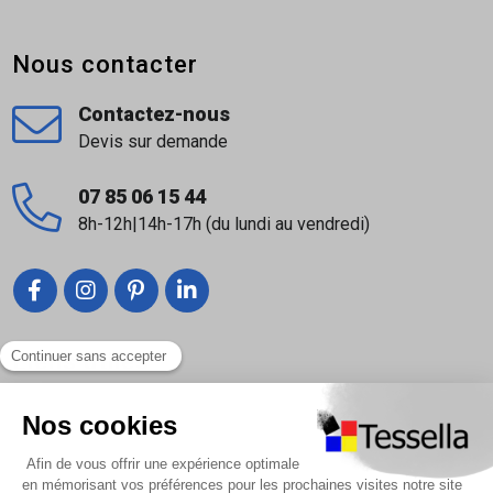
bande Kerdi-Keba permet également de réaliser
les raccordements aux éléments fixes. En fonction
Nous contacter
du chantier, Kerdi, Kerdi-Keba ou Kerdi-flex peut
être appliquée sur l'élément fixe afin de réaliser un
Contactez-nous
raccord étanche à l'aide de Kerdi-Fix. Au niveau du
Devis sur demande
passage de tuyaux, coller les colerettees kerdi-m
ou kerdi-mv. Il est également possible d'utiliser le
07 85 06 15 44
kit schluter kerdi-pas comprenant un manchon en
8h-12h|14h-17h (du lundi au vendredi)
plastique et une collerette schluter kerdi mv. La
collerette est mise en place à l'aide du bouchon de
montage et du manchon en plastique, permettant,
après le démontage du manchon en plastique, une
Liens utiles
étanchéité fiable de la rallonge de robinet posée à
posteriori.
Nous contacter
Pour les évacuations de sol, une découpe de 50x50
Foire Aux Questions
cm de Kerdi devra être de manière étanche sur la
À propos