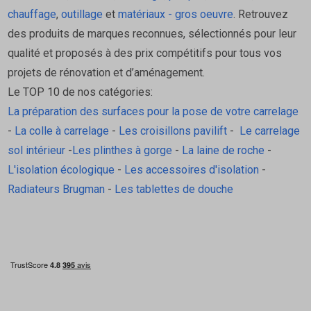
dans la couche de mortier-colle. Pour maroufler la
chauffage
,
outillage
et
matériaux - gros oeuvre
. Retrouvez
natte Kerdi, il est recommandé d'utiliser le côté
des produits de marques reconnues, sélectionnés pour leur
lisse de la spatule crantée ou une taloche
qualité et proposés à des prix compétitifs pour tous vos
maintenue en position incilnée. Prendre soin de
projets de rénovation et d’aménagement.
bien éliminer tout l'air qui se trouve sous le lé.
Le TOP 10 de nos catégories:
Respecter le temps ouvert du mortier-colle.
La préparation des surfaces pour la pose de votre carrelage
Les lés de la natte Kerdi se collent en bord à bord
-
La colle à carrelage
-
Les croisillons pavilift
-
Le carrelage
ou avec un chevauchement d'au moins 5 cm. En
sol intérieur
-
Les plinthes à gorge
-
La laine de roche
-
bord à bord, les lés doivent pêtre pontés avec la
L'isolation écologique
-
Les accessoires d'isolation
-
bande de pontage Kerdi-keba. Les
Radiateurs Brugman
-
Les tablettes de douche
chavauchements et la bande de pontage doivent
être collés à l'aide de la colle d'étanchéité Kerdi-
coll-L
Utiliser les angles kerdi préformés pour réaliser les
angles rentrants et sortants. Coller Kerdi-Keba au
niveau des raccords et des remontées sol/murs. La