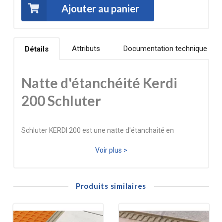
Ajouter au panier
Attributs
Documentation technique
Détails
Natte d'étanchéité Kerdi
200 Schluter
Schluter KERDI 200 est une natte d'étanchaité en
polypropylène dont les deux faces sont tevêtues d'un
Voir plus >
non-tissé permettant un ancrage efficace dans le
mortier-colle. La trame imprimée vous permet de
Produits similaires
découper rapîdement la natte aux dimensions
souhiatées, tout simplement à l'aide d'un cutter. Elle
s'utilise sous les revêtements carrelés, au sol ou au mur.