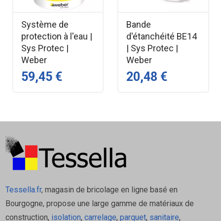
doit être adaptée au support et à la natte Kerdi.
Pour la plupart des supports, il est possible d'utiliser
Système de
Bande
un mortier-colle à prise hydraulique. Contrôler si
protection à l'eau |
d'étanchéité BE14
nécessaire les éventuelles incompatibilités entre
Sys Protec |
| Sys Protec |
les matériaux. Pour les revêtements d'une
Weber
Weber
longueur >=30cm, nous recommandons d'utiliser
59,45 €
20,48 €
un mortier-colle à liaison aqueuse cristalline pour
un durcissement et un séchage plus rapides du
mortier. Nota: pour les zones nécessitant un
agrément technique, il convient d'utiliser
exclusivement des mortiers-colles testés en liaison
avec le système.
Le mortier-colle est appliqué sur le support à l'aide
d'un peigne de 3x3x3 mm ou 4x4x4 mm
Tessella.fr
, magasin de bricolage en ligne basé en
Les lés de Kerdi préalablement découpés sur
Bourgogne, propose une large gamme de matériaux de
mesure sont ensuite posés sur toute leur surface
construction,
isolation
,
carrelage
,
parquet
,
sanitaire
,