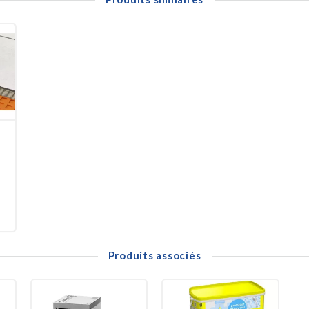
TRA-DRAIN 4 neutralise les tensions entre le support et le carrelage (fonc
e de carreaux de céramique et pierre naturelle en intérieur et sur peti
vec non-tissé perméable.
 pour drainage et ventilation passive.
(~2 mm) pour ancrage ciment-colle.
u sous le carrelage sans pression.
Produits associés
age du mortier-colle.
re support et carrelage pour limiter fissures.