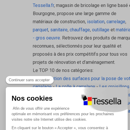
Adaptée à des poses intérieures et extérieures (a
Tessella.fr
, magasin de bricolage en ligne basé 
Domaines d’application
Bourgogne, propose une large gamme de
matériaux de construction,
isolation
,
carrelage
,
Sols & terrasses
parquet
,
sanitaire
,
chauffage
,
outillage
et
matéri
- gros oeuvre
. Retrouvez des produits de marq
Balcons, terrasses et sols soumis aux intempéries
reconnues, sélectionnés pour leur qualité et
proposés à des prix compétitifs pour tous vos
Intérieur
projets de rénovation et d’aménagement.
Le TOP 10 de nos catégories:
Salles de bains, douches ou zones humides où le d
La préparation des surfaces pour la pose de vo
Grandes dalles & carrelages
carrelage
-
La colle à carrelage
-
Les croisillons
pavilift
-
Le carrelage sol intérieur
-
Les plinthes
Recommandé pour pose de carreaux de grand format (
gorge
-
La laine de roche
-
L'isolation écologiqu
FAQ – Questions fréquentes
Les accessoires d'isolation
-
Radiateurs Brugm
Les tablettes de douche
À quoi sert DITRA-DRAIN 4 ?