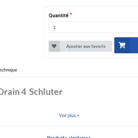
Quantité
Ajouter aux favoris
echnique
Drain 4 Schluter
Voir plus >
 en polyéthylène indéformable dotée d’une structure à plots et d’un no
de ventiler rapidement le mortier-colle sous le revêtement.
Produits similaires