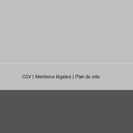
 adhérence.
avancement du chantier.
CGV
|
Mentions légales
|
Plan du site