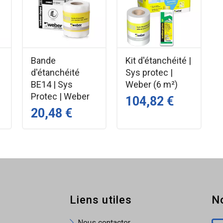
d’une spatule crantée adaptée.
rasses (pente ≧ 1,5 cm/m).
carreaux et divers supports.
Bande
Kit d'étanchéité |
d'étanchéité
Sys protec |
BE14 | Sys
Weber (6 m²)
Protec | Weber
104,82 €
20,48 €
age s’évacue rapidement sous le carrelage, réduisant la remontée d’humid
entre le support et le carrelage, limitant fissures ou décollements en 
Liens utiles
N
Nous contacter