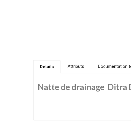
Attributs
Documentation t
Détails
Natte de drainage Ditra 
Description du produit
La Schlüter-DITRA-DRAIN 4 est une natte technique
drainage sans pression (effet capillaire passif) et 