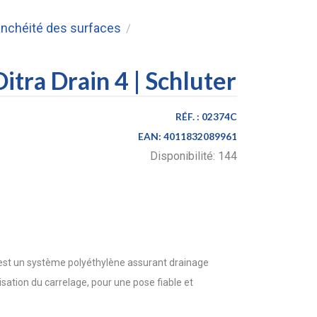
anchéité des surfaces
/
itra Drain 4 | Schluter
RÉF. :
02374C
EAN:
4011832089961
Disponibilité:
144
est un système polyéthylène assurant drainage
risation du carrelage, pour une pose fiable et