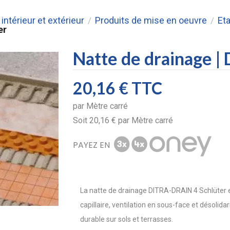
intérieur et extérieur
Produits de mise en oeuvre
Et
/
/
er
Natte de drainage | D
20,16 €
TTC
par
Mètre carré
Soit
20,16 €
par
Mètre carré
PAYEZ EN
La natte de drainage DITRA-DRAIN 4 Schlüter 
capillaire, ventilation en sous-face et désolida
durable sur sols et terrasses.