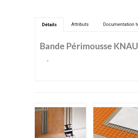
Attributs
Documentation t
Détails
Bande Périmousse KNAUF 
L'Élément Clé pour la Durabi
La Bande Périmousse KNAUF est un produit essentiel 
des éléments verticaux du bâtiment (murs, huisseri
Cette désolidarisation permet :
D'absorber la dilatation : Le béton ou le mortier 
l'apparition de fissures à la jonction mur/sol.
L'isolation acoustique : Elle coupe le pont phonique
Le Périmousse est une bande en mousse de polyéthyl