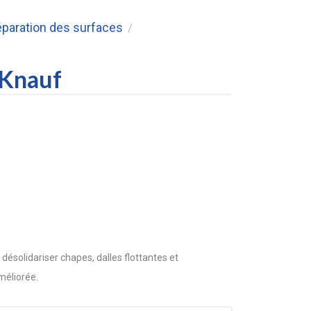
éparation des surfaces
/
 Knauf
solidariser chapes, dalles flottantes et
méliorée.