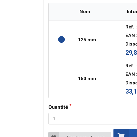
Nom
Info
Réf. :
EAN 
125 mm
Dispo
29,8
Réf. :
EAN 
150 mm
Dispo
33,1
Quantité