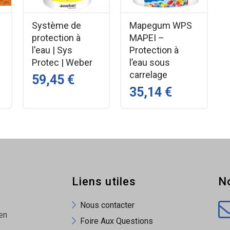
Système de
Mapegum WPS
protection à
MAPEI –
auffage au sol).
l'eau | Sys
Protection à
s de sol.
Protec | Weber
l’eau sous
carrelage
59,45 €
35,14 €
dé (bleue)
auf
ines références.
squ’au niveau fini (revêtement + 2 cm selon les recommandatio
Liens utiles
N
u DTU pour la désolidarisation des chapes.
Nous contacter
en
Foire Aux Questions