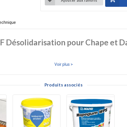
Ajouter aux favoris
echnique
Désolidarisation pour Chape et Da
lité de Vos Chape
Voir plus >
pour la réalisation de chapes, dalles et mortiers de scellement. Son rôl
es, poteaux, canalisations).
Produits associés
se rétracte et se dilate avec les variations de température et d'humidit
 entre la chape et les murs, améliorant l'isolation acoustique aux bruits 
ène extrudé, offrant une excellente compressibilité et résilience, gara