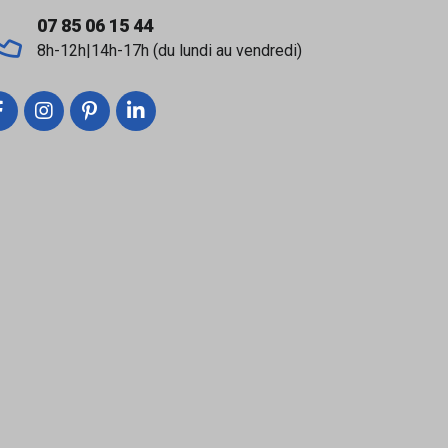
ments verticaux.
07 85 06 15 44
8h-12h|14h-17h (du lundi au vendredi)
 de bain).
 de fissuration.
uides, planchers chauffants) selon l’usage.