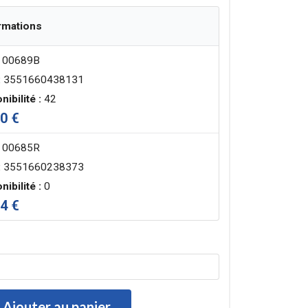
rmations
00689B
:
3551660438131
nibilité :
42
0 €
00685R
:
3551660238373
nibilité :
0
4 €
Ajouter au panier