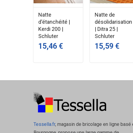
Applications Principales :
Natte
Natte de
Chapes fluides (anhydrites ou ciment).
d'étanchéité |
désolidarisation
Chapes traditionnelles (avec ou sans ch
Kerdi 200 |
| Ditra 25 |
Mortiers de scellement pour revêtement
Schluter
Schluter
Dalles et planchers chauffants.
15,46 €
15,59 €
Caractéristiques techniques
Matière : mousse de polyéthylène extru
Épaisseur : 5 mm (version standard) Kn
Longueur : rouleau de 100 m pour certa
Mise en œuvre : posée verticalement ju
Norme / DTU : conforme aux exigences d
Avantages
Tessella.fr
, magasin de bricolage en ligne basé 
Bourgogne, propose une large gamme de