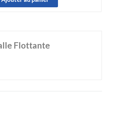
lle Flottante
e est de désolidariser la chape (ou dalle flottante)
é. La bande absorbe ces mouvements, prévenant
d'impact.
ntissant son efficacité dans le temps.