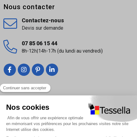
Système d'étanchéité liquide | Weber sys
Nous contacter
aqua stop
Le Primaire d'Accrochage :
Voir Primaire
Contactez-nous
Devis sur demande
bouche-pores et adhérence | Weberprim RP |
Weber
07 85 06 15 44
Retrouvez tous les produits de la marque WEBER en
8h-12h|14h-17h (du lundi au vendredi)
cliquant
ICI
Liens utiles
Nous contacter
Foire Aux Questions
À propos
Paiement sécurisé