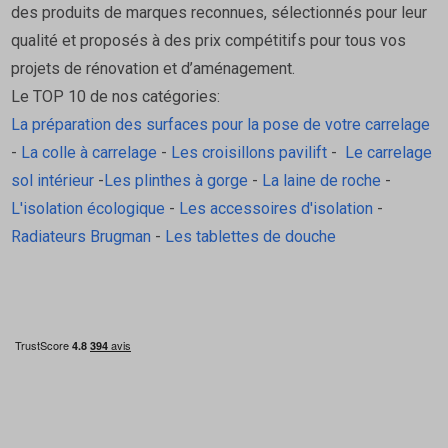
des produits de marques reconnues, sélectionnés pour leur
aux pressions hydrostatiques.
qualité et proposés à des prix compétitifs pour tous vos
Mise en œuvre : Elle se pose directement sur
projets de rénovation et d’aménagement.
la couche de protection à l'eau (webersys
Le TOP 10 de nos catégories:
protec ou webersys protec Pro) pour former
La préparation des surfaces pour la pose de votre carrelage
une membrane continue, fiable et prête à
-
La colle à carrelage
-
Les croisillons pavilift
-
Le carrelage
recevoir le carrelage.
sol intérieur
-
Les plinthes à gorge
-
La laine de roche
-
Opter pour le système complet Weber, c'est choisir la
L'isolation écologique
-
Les accessoires d'isolation
-
tranquillité d'une solution testée et validée par les
Radiateurs Brugman
-
Les tablettes de douche
professionnels du bâtiment.
Produits Associés Indispensables
Pour une étanchéité complète et durable, utilisez la BE14
avec :
Le Système d'Étanchéité Liquide :
Voir