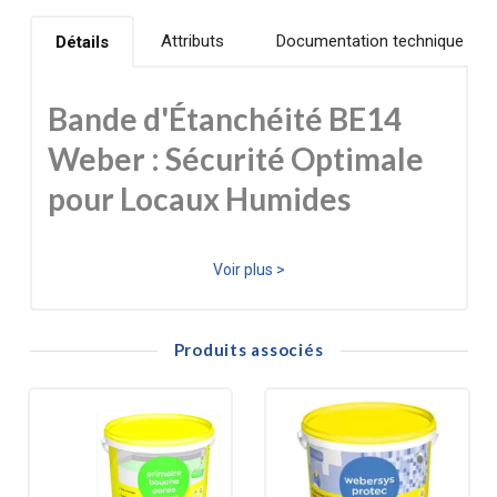
Attributs
Documentation technique
Détails
Bande d'Étanchéité BE14
Weber : Sécurité Optimale
pour Locaux Humides
Le choix d'une étanchéité fiable est crucial pour la
Voir plus >
durabilité de vos ouvrages. La bande d'étanchéité BE14
Weber, spécifiquement conçue pour s'intégrer au
Produits associés
système webersys protec, est la garantie d'une
protection maximale contre l'humidité dans les
environnements les plus exigeants. Elle est l'élément
indispensable pour réaliser une S.P.E.C. (Système de
Protection à l’Eau sous Carrelage) conforme aux normes.