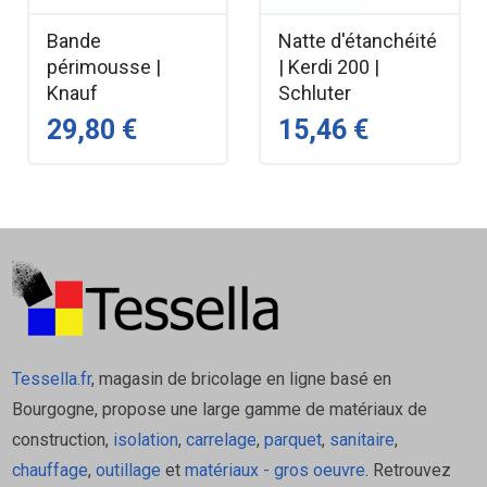
global, qu'il s'agisse d'une salle de bain, d'un balcon ou
Bande
Natte d'étanchéité
d'un hammam.
périmousse |
| Kerdi 200 |
Bande BE14 : La Solution Weber
Knauf
Schluter
pour le Système Sous Carrelage
29,80 €
15,46 €
webersys protec
Faisant partie intégrante de la gamme professionnelle
Weber, la bande d'étanchéité BE14 est homologuée pour
être utilisée avec l'ensemble des composants du
webersys protec
. Cette compatibilité assure la
performance et la pérennité de l'ensemble de votre
S.P.E.C. :
Tessella.fr
, magasin de bricolage en ligne basé en
Bourgogne, propose une large gamme de matériaux de
Classe d'étanchéité : Elle répond à la
construction,
isolation
,
carrelage
,
parquet
,
sanitaire
,
classification E3, la plus élevée, garantissant
chauffage
,
outillage
et
matériaux - gros oeuvre
. Retrouvez
une résistance aux agressions chimiques et