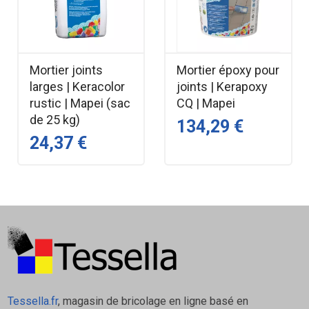
Chapes : ciment, sèche, anhydrite, asphalte
Dalle plastique, granito
Domaines d’emploi
Mortier joints
Mortier époxy pour
larges | Keracolor
joints | Kerapoxy
Sols intérieurs
rustic | Mapei (sac
CQ | Mapei
Murs intérieurs
de 25 kg)
134,29 €
Sols extérieurs (terrasses, balcons)
24,37 €
Rénovation rapide
Zones à forte circulation
Caractéristiques techniques
Tessella.fr
, magasin de bricolage en ligne basé en