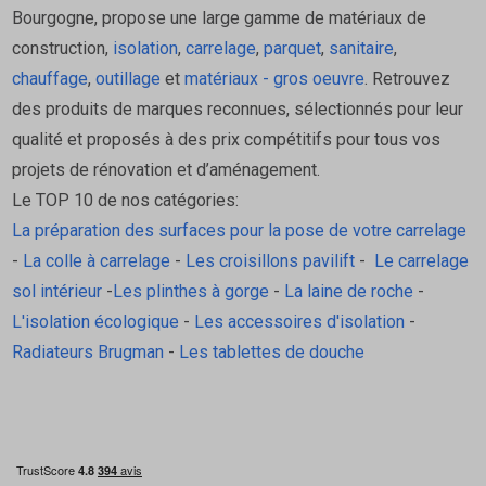
Bourgogne, propose une large gamme de matériaux de
construction,
isolation
,
carrelage
,
parquet
,
sanitaire
,
chauffage
,
outillage
et
matériaux - gros oeuvre
. Retrouvez
Avantages
des produits de marques reconnues, sélectionnés pour leur
qualité et proposés à des prix compétitifs pour tous vos
Réduit fortement les temps d’immobilisation
projets de rénovation et d’aménagement.
Parfait pour les chantiers rapides
Le TOP 10 de nos catégories:
(commerces, halls, rénovations)
La préparation des surfaces pour la pose de votre carrelage
Compatible rénovation sans primaire
-
La colle à carrelage
-
Les croisillons pavilift
-
Le carrelage
Performante même en conditions froides
sol intérieur
-
Les plinthes à gorge
-
La laine de roche
-
Produits complémentaires
L'isolation écologique
-
Les accessoires d'isolation
-
Radiateurs Brugman
-
Les tablettes de douche
Croisillons & cales de nivellement
Joints de carrelage Weber (Flex, Color+,
Premium)
Peignes à colle (6, 8 ou 10 mm selon format)