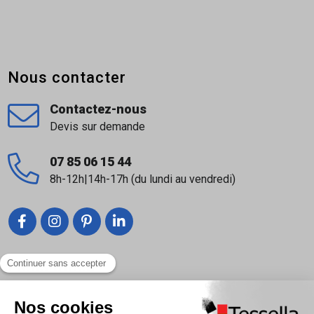
Nettoyant voile de ciment
Documentation
Nous contacter
Fiche produit
Fiche de sécurité (FDS)
Contactez-nous
Devis sur demande
Vidéo
07 85 06 15 44
8h-12h|14h-17h (du lundi au vendredi)
Comment poser du carrelage à l'extérieur?
Liens utiles
Nous contacter