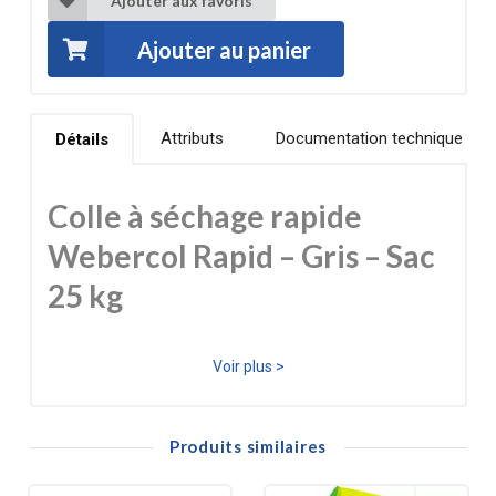
Ajouter aux favoris
Ajouter au panier
Attributs
Documentation technique
Détails
Colle à séchage rapide
Webercol Rapid – Gris – Sac
25 kg
La Webercol Rapid est un mortier-colle gris clair à prise
Voir plus >
rapide conçu pour la pose de carrelage en intérieur et en
extérieur. Sa formulation professionnelle assure une
Produits similaires
adhérence élevée, un temps ouvert court et une remise
en service accélérée, idéale pour les zones de passage,