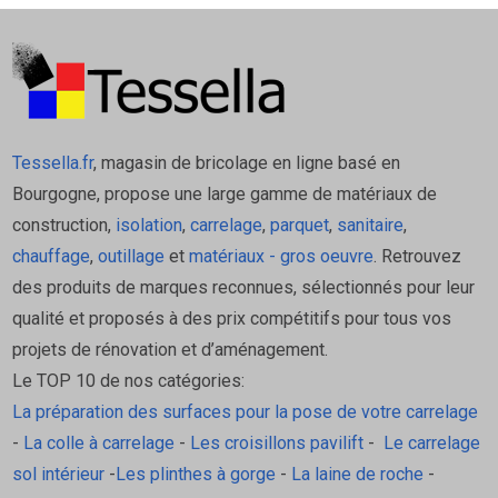
Design CURVE et Drainage : Le motif de
découpe en courbes n'est pas uniquement
décoratif ; il permet un drainage excellent de
l'eau, empêchant la stagnation et la formation
de résidus de savon.
Tessella.fr
, magasin de bricolage en ligne basé en
Matériau Inaltérable : Fabriquée en Acier
Bourgogne, propose une large gamme de matériaux de
Inoxydable V2A brossé (ou aluminium
construction,
isolation
,
carrelage
,
parquet
,
sanitaire
,
thermolaqué), elle est totalement résistante à
chauffage
,
outillage
et
matériaux - gros oeuvre
. Retrouvez
l'eau, à la corrosion, et aux produits de salle
des produits de marques reconnues, sélectionnés pour leur
de bain.
qualité et proposés à des prix compétitifs pour tous vos
Esthétique : La finition Inox Brossé Mat est
projets de rénovation et d’aménagement.
très tendance et se marie parfaitement avec
Le TOP 10 de nos catégories:
les robinetteries et profilés de douche
La préparation des surfaces pour la pose de votre carrelage
modernes.
-
La colle à carrelage
-
Les croisillons pavilift
-
Le carrelage
Utilisation et Mise en Œuvre
sol intérieur
-
Les plinthes à gorge
-
La laine de roche
-