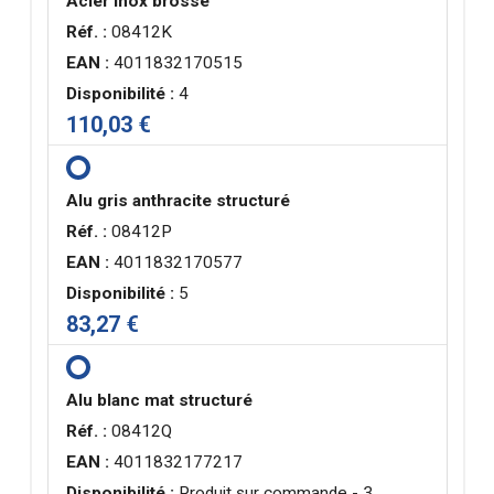
Acier inox brossé
Réf. :
08412K
EAN :
4011832170515
Disponibilité :
4
110,03 €
Alu gris anthracite structuré
Réf. :
08412P
EAN :
4011832170577
Disponibilité :
5
83,27 €
Alu blanc mat structuré
Réf. :
08412Q
EAN :
4011832177217
Disponibilité :
Produit sur commande - 3