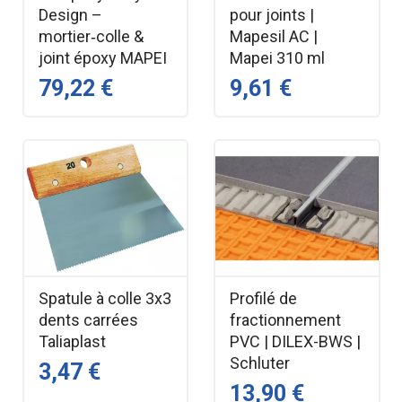
Design –
pour joints |
mortier‑colle &
Mapesil AC |
joint époxy MAPEI
Mapei 310 ml
79,22 €
9,61 €
Spatule à colle 3x3
Profilé de
dents carrées
fractionnement
Taliaplast
PVC | DILEX-BWS |
Schluter
3,47 €
13,90 €