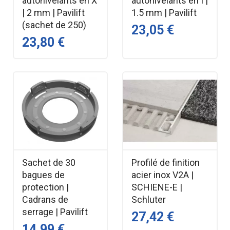
autonivelants en X
autonivelants en I |
| 2 mm | Pavilift
1.5 mm | Pavilift
(sachet de 250)
23,05 €
23,80 €
Sachet de 30
Profilé de finition
bagues de
acier inox V2A |
protection |
SCHIENE-E |
Cadrans de
Schluter
serrage | Pavilift
27,42 €
14,99 €