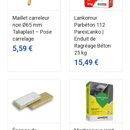
Maillet carreleur
Lankomur
noir Ø65 mm
Parbéton 112
Taliaplast – Pose
ParexLanko |
carrelage
Enduit de
Ragréage Béton
5,59 €
25 kg
15,49 €