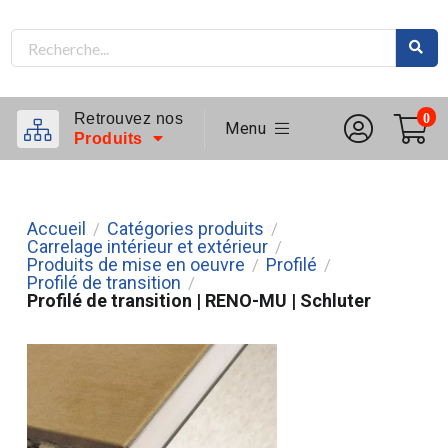
Retrouvez nos
0
Menu
Produits
Accueil
Catégories produits
/
/
Carrelage intérieur et extérieur
/
Produits de mise en oeuvre
Profilé
/
/
Profilé de transition
/
Profilé de transition | RENO-MU | Schluter