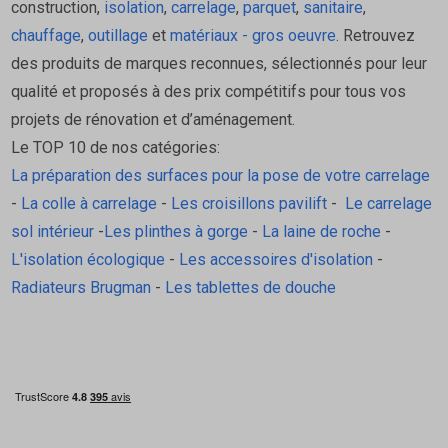
construction,
isolation
,
carrelage
,
parquet
,
sanitaire
,
couloir/salle de bain, ou entrée/séjour lors de travaux de
chauffage
,
outillage
et
matériaux - gros oeuvre
. Retrouvez
rénovation ou neuf.
des produits de marques reconnues, sélectionnés pour leur
Revêtements mixtes
qualité et proposés à des prix compétitifs pour tous vos
projets de rénovation et d’aménagement.
Convient pour relier carrelage à parquet, à stratifié, à
Le TOP 10 de nos catégories:
vinyle ou pierre naturelle sans perdre en esthétique.
La préparation des surfaces pour la pose de votre carrelage
Zones de passage fréquent
-
La colle à carrelage
-
Les croisillons pavilift
-
Le carrelage
sol intérieur
-
Les plinthes à gorge
-
La laine de roche
-
Grâce au laiton, il est adapté à des zones sollicités
L'isolation écologique
-
Les accessoires d'isolation
-
(entrée, couloir, passage vers balcon ou terrasse
Radiateurs Brugman
-
Les tablettes de douche
couverte).
FAQ – Questions fréquentes
À quoi sert un profilé de transition RENO-MU ?
Il sert à relier deux revêtements de sol de hauteurs