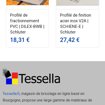
Compatibilité : carrelage, parquet, stratifié,
vinyle, pierre naturelle, etc.
Profilé de
Profilé de finition
Performances & résistance
fractionnement
acier inox V2A |
PVC | DILEX-BWB |
SCHIENE-E |
Schluter
Schluter
Protection arrêtes : protège efficacement les
18,31 €
27,42 €
bords de revêtements adjacents
Hauteur : adaptée à différentes épaisseurs de
revêtements
Esthétique : finition laiton durable donnant un
rendu haut de gamme
Domaines d’application
Intérieur résidentiel
Tessella.fr
, magasin de bricolage en ligne basé en
Bourgogne, propose une large gamme de matériaux de
Création de transitions propres entre cuisine/salon,