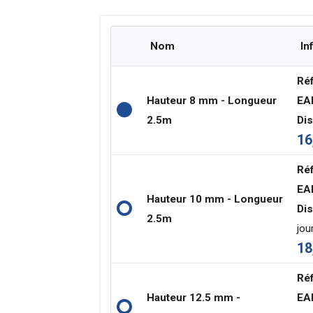
Nom
In
Réf
Hauteur 8 mm - Longueur
EA
2.5m
Dis
16
Réf
EA
Hauteur 10 mm - Longueur
Dis
2.5m
jou
18
Réf
Hauteur 12.5 mm -
EA