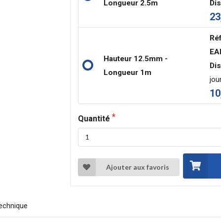
Longueur 2.5m
Dis
23
Réf
EA
Hauteur 12.5mm -
Dis
Longueur 1m
jou
10
Quantité
Ajouter aux favoris
echnique