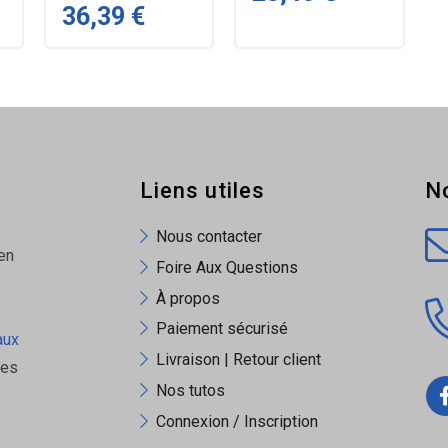
36,39 €
X
Liens utiles
N
Nous contacter
en
Foire Aux Questions
À propos
Paiement sécurisé
aux
Livraison | Retour client
ues
Nos tutos
Connexion / Inscription