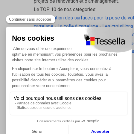
projets de rénovation et d’aménagement.
Le TOP 10 de nos catégories:
La préparation des surfaces pour la pose de vo
carrelage
-
La colle à carrelage
-
Les croisillons
pavilift
-
Le carrelage sol intérieur
-
Les plinthes
gorge
-
La laine de roche
-
L'isolation écologiqu
Les accessoires d'isolation
-
Radiateurs Brugm
Les tablettes de douche