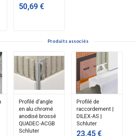
e perforée)
50,69 €
s de hauteurs différentes
Produits associés
relage
adapter à tous les projets
n
Profilé d'angle
Profilé de
en alu chromé
raccordement |
anodisé brossé
DILEX-AS |
QUADEC-ACGB
Schluter
Schluter
commerces)
23,45 €