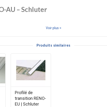
NO-AU – Schluter
urer une jonction élégante et sécurisée entre deux revêtements de sol d
Voir plus >
 en protégeant les chants du carrelage et en réduisant les risques de t
Produits similaires
s différentes
Profilé de
transition RENO-
ifié, PVC, moquette
EU | Schluter