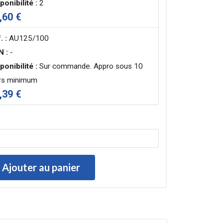
ponibilité :
2
,60 €
. :
AU125/100
N :
-
ponibilité :
Sur commande. Appro sous 10
rs minimum
,39 €
Ajouter au panier