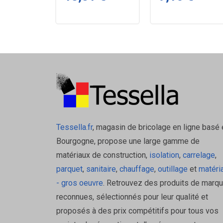
Produits complémentaires
Profilés de finition Schluter SCHIENE
Colles à carrelage
Cales de nivellement
Joints de fractionnement Schluter DILE
Documentation
Tessella.fr
, magasin de bricolage en ligne basé 
Fiche technique Schlüter 1.2
Bourgogne, propose une large gamme de
matériaux de construction,
isolation
,
carrelage
,
parquet
,
sanitaire
,
chauffage
,
outillage
et
matéri
- gros oeuvre
. Retrouvez des produits de marq
reconnues, sélectionnés pour leur qualité et
proposés à des prix compétitifs pour tous vos