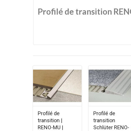
Profilé de transition RE
Profilé de transition en aluminium, conçu pour ass
pente douce permettent une transition fluide, tout
Caractéristiques principales
Type : Profilé de transition
Modèle : RENO-AU
Usage : Transition entre sols de hauteur
Matériau : Aluminium
Finition : Aluminium naturel
Longueur : 2,5 m (ou 1 m selon variante)
Profilé de
Profilé de
Marque : Schluter
transition |
transition
Compatibilité : Carrelage, parquet, strat
RENO-MU |
Schlüter RENO-