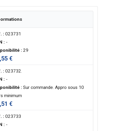
formations
. :
023731
N :
-
ponibilité :
29
,55 €
. :
023732.
N :
-
ponibilité :
Sur commande. Appro sous 10
rs minimum
,51 €
. :
023733
N :
-