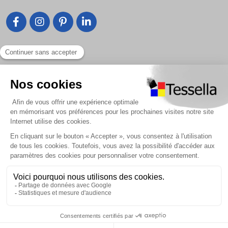
Type: Mortier époxy bicomposant — colle
(adhésif) + joint (jointoiement)
Domaine d’application: Sol & mur, intérieur &
extérieur — carrelage, mosaïque, pierre, verre,
Liens utiles
etc.
Largeur de joint admise: De 1 mm jusqu’à
Nous contacter
15 mm
Foire Aux Questions
Conditionnement: Kit 3 kg
À propos
Mélange / dosage: Rapport composant A :
Paiement sécurisé
composant B = 9 : 1
Livraison | Retour client
Temps d’utilisation après gâchage: Environ
Nos tutos
45 min après mélange
Connexion / Inscription
Ouverture au passage piétonnier: ≈ 24 h après
pose (sol / mur)
Mise en service complète (piscines, milieux
2018 - 2026 © Tessella, Tous droits réservés
soumis à l’eau): ≈ 4 jours — 10 jours dans le
CGV
|
Mentions légales
|
Plan du site