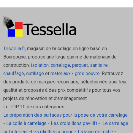
indispensable pour les piscines, les douches
à l'italienne, et les plans de travail.
Résistance Chimique : Résiste aux acides,
aux alcalins, aux détergents agressifs et aux
taches (café, vin, huile). C'est le joint idéal
pour les cuisines professionnelles, les
Tessella.fr
, magasin de bricolage en ligne basé en
laboratoires et les hôpitaux.
Bourgogne, propose une large gamme de matériaux de
Polyvalence (Joint et Colle) :
construction,
isolation
,
carrelage
,
parquet
,
sanitaire
,
Joint (RG) : Pour des joints de 1 mm à
chauffage
,
outillage
et
matériaux - gros oeuvre
. Retrouvez
15 mm.
des produits de marques reconnues, sélectionnés pour leur
Colle (R2 T) : Adhésif haute performance
qualité et proposés à des prix compétitifs pour tous vos
sans glissement vertical pour coller
projets de rénovation et d’aménagement.
tous types de carreaux (céramique,
Le TOP 10 de nos catégories:
mosaïque, pierre naturelle).
La préparation des surfaces pour la pose de votre carrelage
Durabilité : Ne fissure pas, ne s'affaisse pas
-
La colle à carrelage
-
Les croisillons pavilift
-
Le carrelage
et sa couleur reste stable aux UV (ne jaunit
sol intérieur
-
Les plinthes à gorge
-
La laine de roche
-