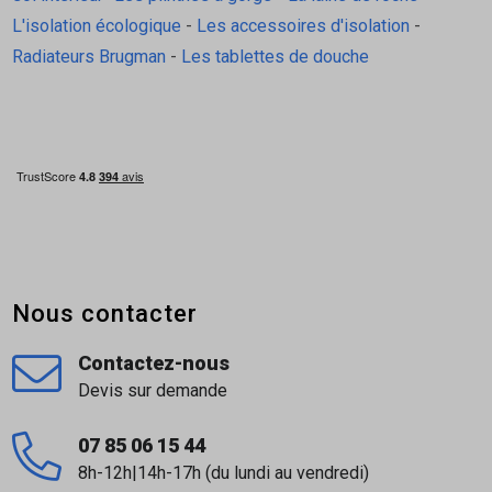
pas).
L'isolation écologique
-
Les accessoires d'isolation
-
Domaines d'Application
Radiateurs Brugman
-
Les tablettes de douche
Jointoiement de carreaux dans des
environnements très exigeants (cuisine, salle
de bain, laboratoire, milieu alimentaire).
Jointoiement de mosaïques (notamment
mosaïques de verre et sols 3D.
Pose et jointoiement simultanés dans les
piscines et bassins thermaux.
Nous contacter
Revêtement de plans de travail et crédences.
Contactez-nous
Caractéristiques techniques:
Devis sur demande
Marque / Gamme: MAPEI — Kerapoxy Easy
07 85 06 15 44
Design / (anciennement « Kerapoxy Design »)
8h-12h|14h-17h (du lundi au vendredi)