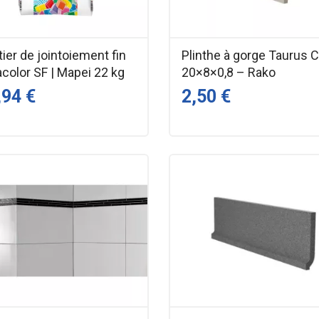
ier de jointoiement fin
Plinthe à gorge Taurus C
color SF | Mapei 22 kg
20×8×0,8 – Rako
,94 €
2,50 €