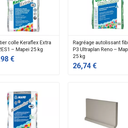
ier colle Keraflex Extra
Ragréage autolissant fib
2ES1 – Mapei 25 kg
P3 Ultraplan Reno – Map
25 kg
,98 €
26,74 €