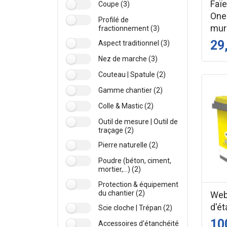
Faï
Coupe (3)
One
Profilé de
mur
fractionnement (3)
29
Aspect traditionnel (3)
Nez de marche (3)
Couteau | Spatule (2)
Gamme chantier (2)
Colle & Mastic (2)
Outil de mesure | Outil de
traçage (2)
Pierre naturelle (2)
Poudre (béton, ciment,
mortier,...) (2)
Protection & équipement
du chantier (2)
Webe
d'ét
Scie cloche | Trépan (2)
10
Accessoires d'étanchéité