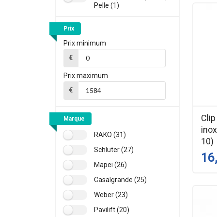
Pelle (1)
Prix
Prix minimum
€
Prix maximum
€
Clip
Marque
inox
RAKO (31)
10)
Schluter (27)
16
Mapei (26)
Casalgrande (25)
Weber (23)
Pavilift (20)