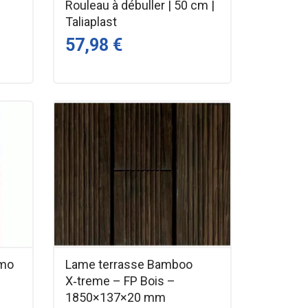
Rouleau à débuller | 50 cm |
Taliaplast
57,98 €
rmo
Lame terrasse Bamboo
r
X‑treme – FP Bois –
1850×137×20 mm