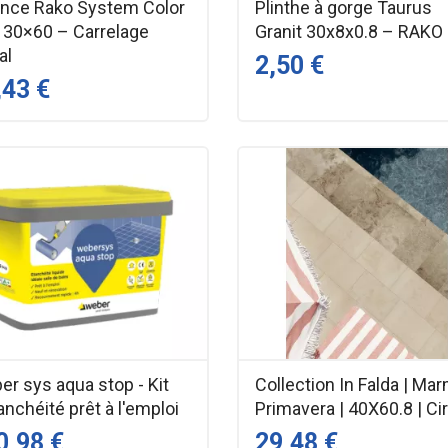
ence Rako System Color
Plinthe à gorge Taurus
 30×60 – Carrelage
Granit 30x8x0.8 – RAKO
al
2,50 €
,43 €
r sys aqua stop - Kit
Collection In Falda | Ma
anchéité prêt à l'emploi
Primavera | 40X60.8 | Ci
0,98 €
29,48 €