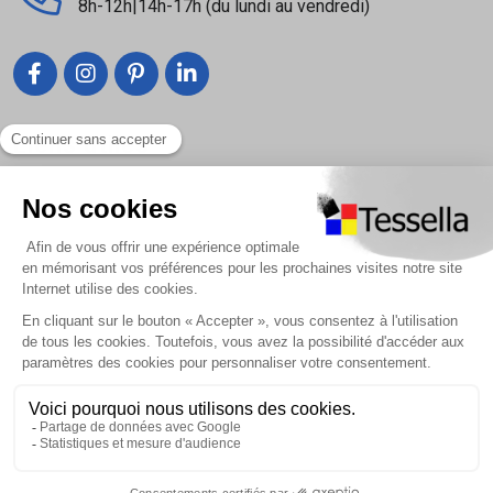
8h-12h|14h-17h (du lundi au vendredi)
Liens utiles
Nous contacter
Foire Aux Questions
À propos
Paiement sécurisé
Livraison | Retour client
Nos tutos
Connexion / Inscription
2018 - 2026 © Tessella, Tous droits réservés