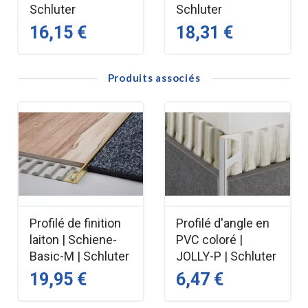
rempli soigneusement avec un produit de remplissage ou
Schluter
Schluter
bien, le cas échéant, avec une résine époxydique.
16,15 €
18,31 €
Produits associés
Profilé de finition
Profilé d'angle en
laiton | Schiene-
PVC coloré |
Basic-M | Schluter
JOLLY-P | Schluter
19,95 €
6,47 €