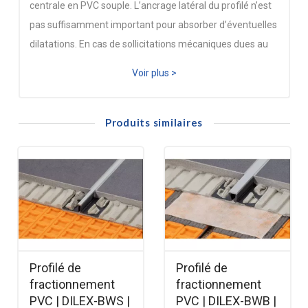
centrale en PVC souple. L’ancrage latéral du profilé n’est
pas suffisamment important pour absorber d’éventuelles
dilatations. En cas de sollicitations mécaniques dues au
passage d’engins de manutention, les parois latérales du
Voir plus >
profilé en PVC dur protègent les arêtes latérales du
matériau de revêtement adjacent, la limite de charge
mécanique des profilés en PVC utilisés comme protection
Produits similaires
des arêtes, devant être prise en compte. Les parois
latérales du profilé en PVC dur recyclé, respectueux de
l’environnement, peuvent présenter de légères
différences de couleurs. Ces profilés sont donc
essentiellement conçus pour des utilisations industrielles.
Schlüter®-DILEX-MOP peut également être enfoncé
dans des joints sciés a postériori ou posé dans des joints
Profilé de
Profilé de
plus larges, par exemple pour des travaux
fractionnement
fractionnement
d’assainissement, l’espace restant devant alors être
PVC | DILEX-BWS |
PVC | DILEX-BWB |