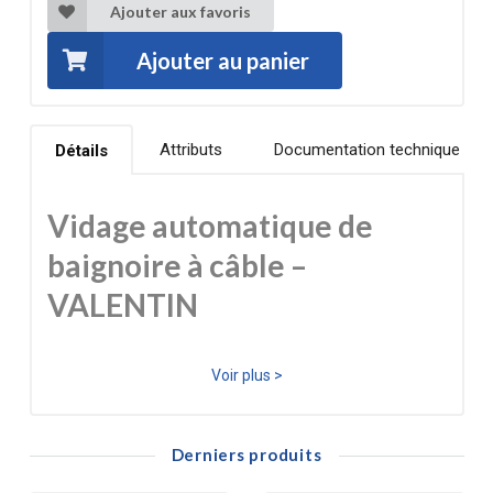
Ajouter aux favoris
Ajouter au panier
Attributs
Documentation technique
Détails
Vidage automatique de
baignoire à câble –
VALENTIN
Le vidage automatique de baignoire VALENTIN est une
Voir plus >
solution fiable, performante et simple à installer pour
équiper toutes les baignoires standards. Son siphon
Derniers produits
orientable à 360° facilite l’adaptation à toutes les