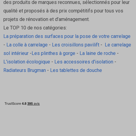
des produits de marques reconnues, sélectionnés pour leur
• Le siphon peut‑il être orienté ? Oui, il est orientable à
qualité et proposés à des prix compétitifs pour tous vos
360°.
projets de rénovation et d’aménagement.
• Le produit est‑il certifié ? Oui, il est certifié NF.
Le TOP 10 de nos catégories:
• Peut‑on le déboucher facilement ? Oui, grâce au
La préparation des surfaces pour la pose de votre carrelage
passage possible d’un furet Ø7 mm.
-
La colle à carrelage
-
Les croisillons pavilift
-
Le carrelage
sol intérieur
-
Les plinthes à gorge
-
La laine de roche
-
L'isolation écologique
-
Les accessoires d'isolation
-
Radiateurs Brugman
-
Les tablettes de douche