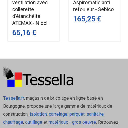
ventilation avec
Aspiromatic anti
Résistance mécanique : Testé à 1 million de
collerette
refouleur - Sebico
manœuvres
d'étanchéité
165,25 €
Débit : 51 L/min
ATEMAX - Nicoll
Certification : NF
65,16 €
Entretien :
Bouchon amovible
Passage d’un furet Ø7 mm possible
Installation : Montage facilité grâce au joint
Autofix
Marque : VALENTIN
FAQ – Vidage automatique
VALENTIN
Tessella.fr
, magasin de bricolage en ligne basé en
Bourgogne, propose une large gamme de matériaux de
construction,
isolation
,
carrelage
,
parquet
,
sanitaire
,
• Le vidage est‑il compatible avec toutes les baignoires ?
chauffage
,
outillage
et
matériaux - gros oeuvre
. Retrouvez
Oui, il convient à la majorité des baignoires standards.