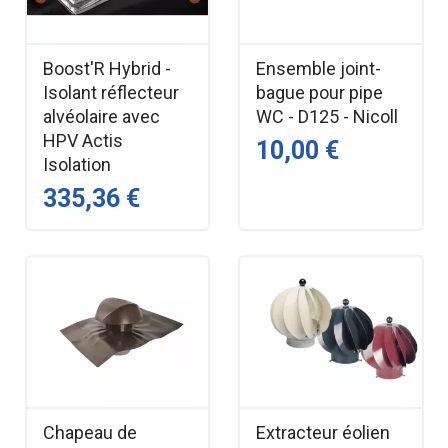
mm pour débouchage.
Caractéristiques techniques –
Boost'R Hybrid -
Ensemble joint-
Vidage automatique VALENTIN
Isolant réflecteur
bague pour pipe
alvéolaire avec
WC - D125 - Nicoll
Type : Vidage automatique à câble pour
HPV Actis
10,00 €
baignoire
Isolation
Siphon : Orientable à 360°
335,36 €
Longueur du câble : 650 mm
Joint : Autofix double, hautement étanche
Clapet recouvrant : Inox
Cuvette : Inox, Ø 70 mm
Vis centrale : Laiton
Plage de serrage : 0 à 17 mm
Tube de trop‑plein : Recoupable
Volant de commande : Design autocentrable
Chapeau de
Extracteur éolien
en ABS